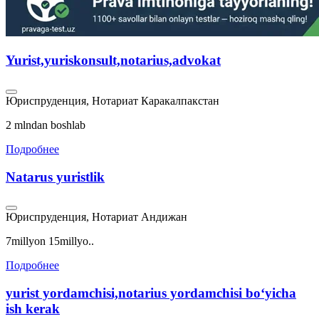
Yurist,yuriskonsult,notarius,advokat
Юриспруденция, Нотариат
Каракалпакстан
2 mlndan boshlab
Подробнее
Natarus yuristlik
Юриспруденция, Нотариат
Андижан
7millyon 15millyo..
Подробнее
yurist yordamchisi,notarius yordamchisi bo‘yicha
ish kerak