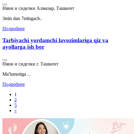
Няни и сиделки
Алмазар, Ташкент
3mln dan 7mlngach..
Подробнее
Tarbiyachi yordamchi lavozimlariga qiz va
ayollarga ish bor
Няни и сиделки
г. Ташкент
Ma'lumotiga ..
Подробнее
1
2
5
»