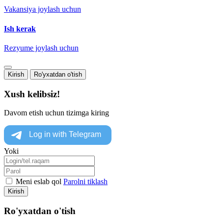
Vakansiya joylash uchun
Ish kerak
Rezyume joylash uchun
Kirish
Ro'yxatdan o'tish
Xush kelibsiz!
Davom etish uchun tizimga kiring
Yoki
Meni eslab qol
Parolni tiklash
Kirish
Ro'yxatdan o'tish