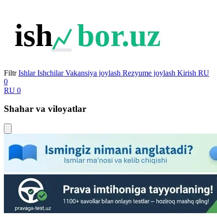
ish
bor.uz
Filtr
Ishlar
Ishchilar
Vakansiya joylash
Rezyume joylash
Kirish
RU
0
RU
0
Shahar va viloyatlar