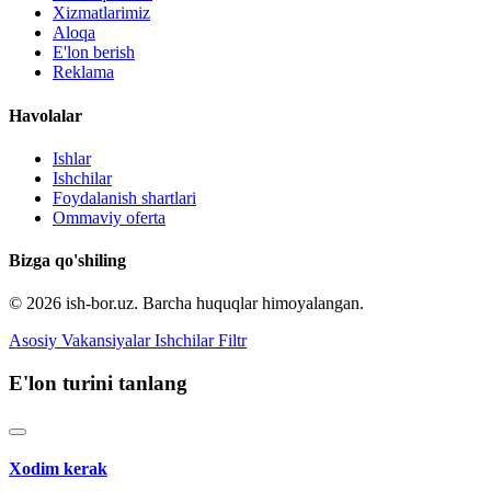
Xizmatlarimiz
Aloqa
E'lon berish
Reklama
Havolalar
Ishlar
Ishchilar
Foydalanish shartlari
Ommaviy oferta
Bizga qo'shiling
© 2026 ish-bor.uz. Barcha huquqlar himoyalangan.
Asosiy
Vakansiyalar
Ishchilar
Filtr
E'lon turini tanlang
Xodim kerak