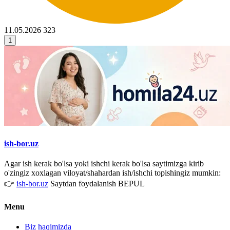
11.05.2026
323
1
ish-bor.uz
Agar ish kerak bo'lsa yoki ishchi kerak bo'lsa saytimizga kirib
o'zingiz xoxlagan viloyat/shahardan ish/ishchi topishingiz mumkin:
👉
ish-bor.uz
Saytdan foydalanish BEPUL
Menu
Biz haqimizda