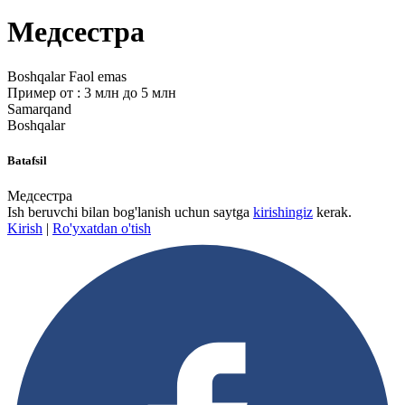
Медсестра
Boshqalar
Faol emas
Пример от : 3 млн до 5 млн
Samarqand
Boshqalar
Batafsil
Медсестра
Ish beruvchi bilan bog'lanish uchun saytga
kirishingiz
kerak.
Kirish
|
Ro'yxatdan o'tish