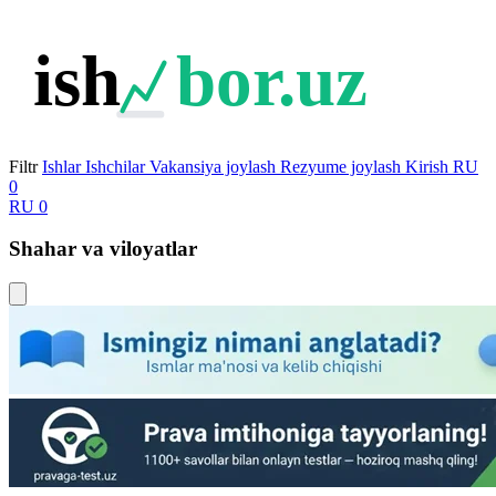
ish
bor.uz
Filtr
Ishlar
Ishchilar
Vakansiya joylash
Rezyume joylash
Kirish
RU
0
RU
0
Shahar va viloyatlar