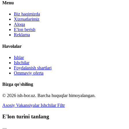
Menu
Biz haqimizda
Xizmatlarimiz
Aloqa
E'lon berish
Reklama
Havolalar
Ishlar
Ishchilar
Foydalanish shartlari
Ommaviy oferta
Bizga qo'shiling
© 2026 ish-bor.uz. Barcha huquqlar himoyalangan.
Asosiy
Vakansiyalar
Ishchilar
Filtr
E'lon turini tanlang