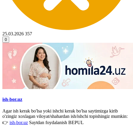
25.03.2026
357
0
ish-bor.uz
Agar ish kerak bo'lsa yoki ishchi kerak bo'lsa saytimizga kirib
o'zingiz xoxlagan viloyat/shahardan ish/ishchi topishingiz mumkin:
👉
ish-bor.uz
Saytdan foydalanish BEPUL