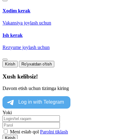
Xodim kerak
Vakansiya joylash uchun
Ish kerak
Rezyume joylash uchun
Kirish
Ro'yxatdan o'tish
Xush kelibsiz!
Davom etish uchun tizimga kiring
Yoki
Meni eslab qol
Parolni tiklash
Kirish