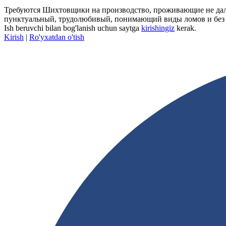
Требуются Шихтовщики на производство, проживающие не дале
пунктуальный, трудолюбивый, понимающий виды ломов и без вре
Ish beruvchi bilan bog'lanish uchun saytga
kirishingiz
kerak.
Kirish
|
Ro'yxatdan o'tish