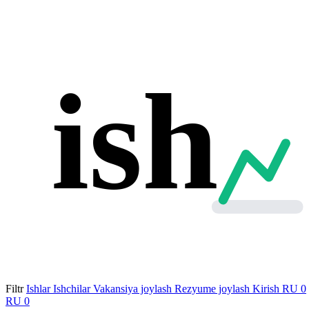
ish
Filtr
Ishlar
Ishchilar
Vakansiya joylash
Rezyume joylash
Kirish
RU
0
RU
0