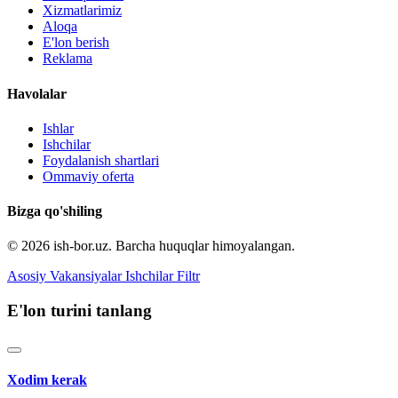
Xizmatlarimiz
Aloqa
E'lon berish
Reklama
Havolalar
Ishlar
Ishchilar
Foydalanish shartlari
Ommaviy oferta
Bizga qo'shiling
© 2026 ish-bor.uz. Barcha huquqlar himoyalangan.
Asosiy
Vakansiyalar
Ishchilar
Filtr
E'lon turini tanlang
Xodim kerak