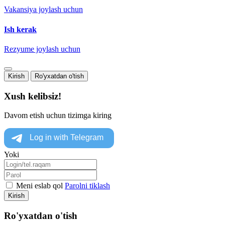
Vakansiya joylash uchun
Ish kerak
Rezyume joylash uchun
Kirish
Ro'yxatdan o'tish
Xush kelibsiz!
Davom etish uchun tizimga kiring
Yoki
Meni eslab qol
Parolni tiklash
Kirish
Ro'yxatdan o'tish