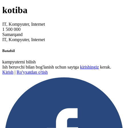
kotiba
IT, Kompyuter, Internet
1 500 000
Samarqand
IT, Kompyuter, Internet
Batafsil
kampyuterni bilish
Ish beruvchi bilan bog'lanish uchun saytga
kirishingiz
kerak.
Kirish
|
Ro'yxatdan o'tish