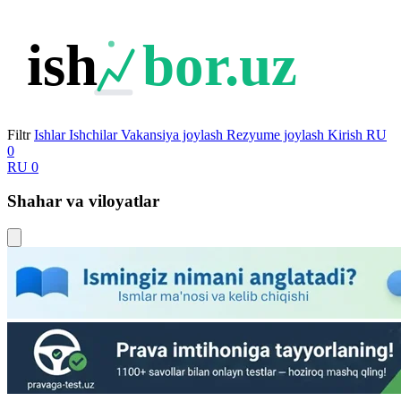
ish
bor.uz
Filtr
Ishlar
Ishchilar
Vakansiya joylash
Rezyume joylash
Kirish
RU
0
RU
0
Shahar va viloyatlar