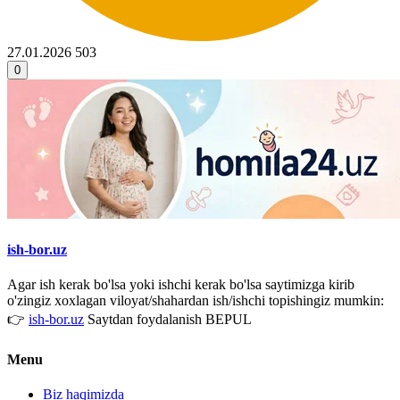
27.01.2026
503
0
ish-bor.uz
Agar ish kerak bo'lsa yoki ishchi kerak bo'lsa saytimizga kirib
o'zingiz xoxlagan viloyat/shahardan ish/ishchi topishingiz mumkin:
👉
ish-bor.uz
Saytdan foydalanish BEPUL
Menu
Biz haqimizda