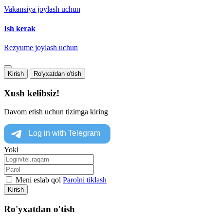
Vakansiya joylash uchun
Ish kerak
Rezyume joylash uchun
Kirish
Ro'yxatdan o'tish
Xush kelibsiz!
Davom etish uchun tizimga kiring
Yoki
Meni eslab qol
Parolni tiklash
Kirish
Ro'yxatdan o'tish