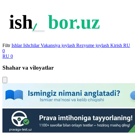
ish
bor.uz
Filtr
Ishlar
Ishchilar
Vakansiya joylash
Rezyume joylash
Kirish
RU
0
RU
0
Shahar va viloyatlar