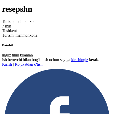
resepshn
Turizm, mehmonxona
7 mln
Toshkent
Turizm, mehmonxona
Batafsil
ingliz tilini bilaman
Ish beruvchi bilan bog'lanish uchun saytga
kirishingiz
kerak.
Kirish
|
Ro'yxatdan o'tish