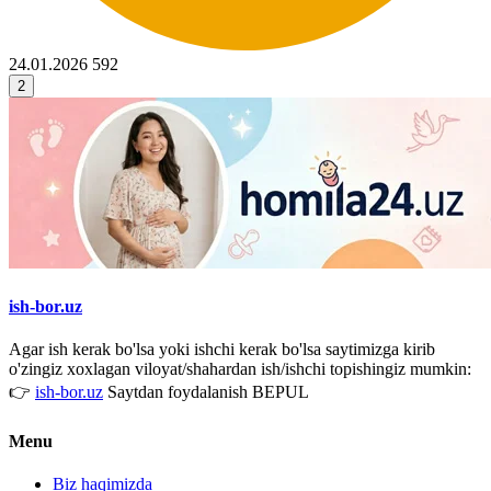
24.01.2026
592
2
ish-bor.uz
Agar ish kerak bo'lsa yoki ishchi kerak bo'lsa saytimizga kirib
o'zingiz xoxlagan viloyat/shahardan ish/ishchi topishingiz mumkin:
👉
ish-bor.uz
Saytdan foydalanish BEPUL
Menu
Biz haqimizda