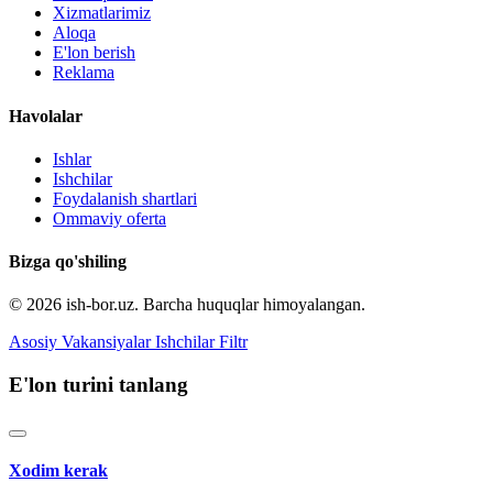
Xizmatlarimiz
Aloqa
E'lon berish
Reklama
Havolalar
Ishlar
Ishchilar
Foydalanish shartlari
Ommaviy oferta
Bizga qo'shiling
© 2026 ish-bor.uz. Barcha huquqlar himoyalangan.
Asosiy
Vakansiyalar
Ishchilar
Filtr
E'lon turini tanlang
Xodim kerak