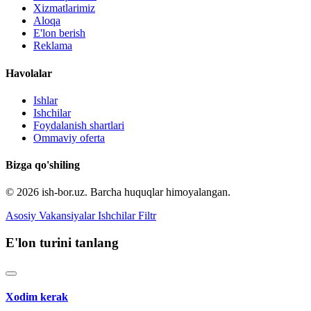
Xizmatlarimiz
Aloqa
E'lon berish
Reklama
Havolalar
Ishlar
Ishchilar
Foydalanish shartlari
Ommaviy oferta
Bizga qo'shiling
© 2026 ish-bor.uz. Barcha huquqlar himoyalangan.
Asosiy
Vakansiyalar
Ishchilar
Filtr
E'lon turini tanlang
Xodim kerak