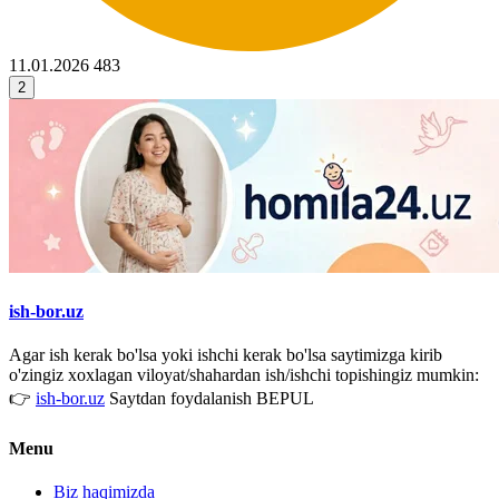
11.01.2026
483
2
ish-bor.uz
Agar ish kerak bo'lsa yoki ishchi kerak bo'lsa saytimizga kirib
o'zingiz xoxlagan viloyat/shahardan ish/ishchi topishingiz mumkin:
👉
ish-bor.uz
Saytdan foydalanish BEPUL
Menu
Biz haqimizda