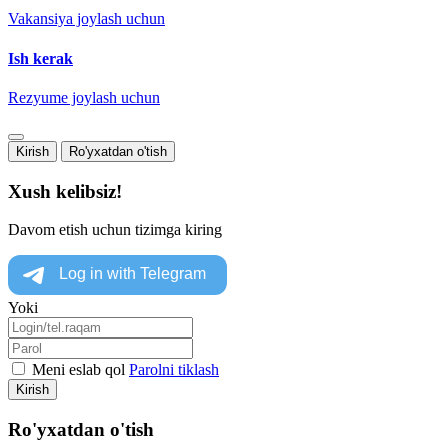
Vakansiya joylash uchun
Ish kerak
Rezyume joylash uchun
Kirish
Ro'yxatdan o'tish
Xush kelibsiz!
Davom etish uchun tizimga kiring
Yoki
Meni eslab qol
Parolni tiklash
Kirish
Ro'yxatdan o'tish