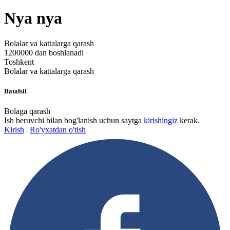
Nya nya
Bolalar va kattalarga qarash
1200000 dan boshlanadi
Toshkent
Bolalar va kattalarga qarash
Batafsil
Bolaga qarash
Ish beruvchi bilan bog'lanish uchun saytga
kirishingiz
kerak.
Kirish
|
Ro'yxatdan o'tish