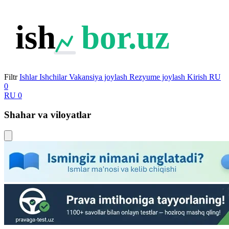
ish
bor.uz
Filtr
Ishlar
Ishchilar
Vakansiya joylash
Rezyume joylash
Kirish
RU
0
RU
0
Shahar va viloyatlar