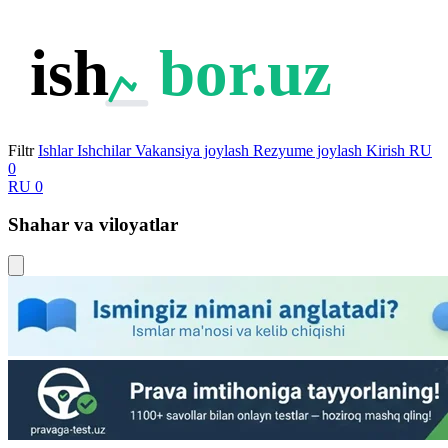
ish
bor.uz
Filtr
Ishlar
Ishchilar
Vakansiya joylash
Rezyume joylash
Kirish
RU
0
RU
0
Shahar va viloyatlar