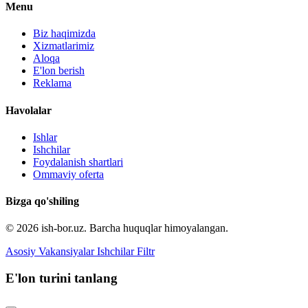
Menu
Biz haqimizda
Xizmatlarimiz
Aloqa
E'lon berish
Reklama
Havolalar
Ishlar
Ishchilar
Foydalanish shartlari
Ommaviy oferta
Bizga qo'shiling
© 2026 ish-bor.uz. Barcha huquqlar himoyalangan.
Asosiy
Vakansiyalar
Ishchilar
Filtr
E'lon turini tanlang