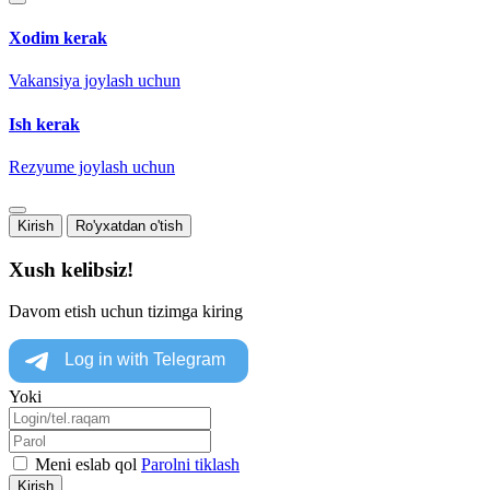
Xodim kerak
Vakansiya joylash uchun
Ish kerak
Rezyume joylash uchun
Kirish
Ro'yxatdan o'tish
Xush kelibsiz!
Davom etish uchun tizimga kiring
Yoki
Meni eslab qol
Parolni tiklash
Kirish