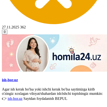
27.11.2025
362
0
ish-bor.uz
Agar ish kerak bo'lsa yoki ishchi kerak bo'lsa saytimizga kirib
o'zingiz xoxlagan viloyat/shahardan ish/ishchi topishingiz mumkin:
👉
ish-bor.uz
Saytdan foydalanish BEPUL