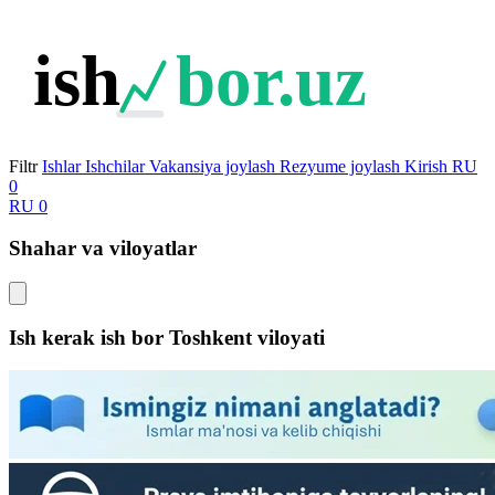
ish
bor.uz
Filtr
Ishlar
Ishchilar
Vakansiya joylash
Rezyume joylash
Kirish
RU
0
RU
0
Shahar va viloyatlar
Ish kerak ish bor
Toshkent viloyati