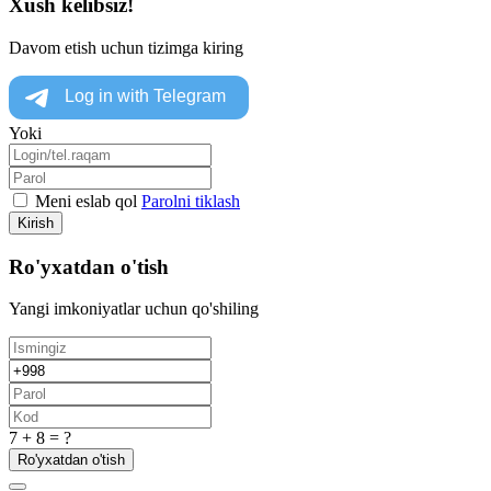
Xush kelibsiz!
Davom etish uchun tizimga kiring
Yoki
Meni eslab qol
Parolni tiklash
Kirish
Ro'yxatdan o'tish
Yangi imkoniyatlar uchun qo'shiling
7 + 8 = ?
Ro'yxatdan o'tish