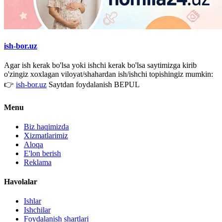
ish-bor.uz
Agar ish kerak bo'lsa yoki ishchi kerak bo'lsa saytimizga kirib
o'zingiz xoxlagan viloyat/shahardan ish/ishchi topishingiz mumkin:
👉
ish-bor.uz
Saytdan foydalanish BEPUL
Menu
Biz haqimizda
Xizmatlarimiz
Aloqa
E'lon berish
Reklama
Havolalar
Ishlar
Ishchilar
Foydalanish shartlari