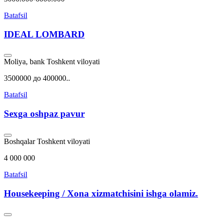
Batafsil
IDEAL LOMBARD
Moliya, bank
Toshkent viloyati
3500000 до 400000..
Batafsil
Sexga oshpaz pavur
Boshqalar
Toshkent viloyati
4 000 000
Batafsil
Housekeeping / Xona xizmatchisini ishga olamiz.