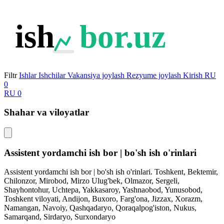
ish
bor.uz
Filtr
Ishlar
Ishchilar
Vakansiya joylash
Rezyume joylash
Kirish
RU
0
RU
0
Shahar va viloyatlar
Assistent yordamchi ish bor | bo'sh ish o'rinlari
Assistent yordamchi ish bor | bo'sh ish o'rinlari. Toshkent, Bektemir,
Chilonzor, Mirobod, Mirzo Ulug'bek, Olmazor, Sergeli,
Shayhontohur, Uchtepa, Yakkasaroy, Yashnaobod, Yunusobod,
Toshkent viloyati, Andijon, Buxoro, Farg'ona, Jizzax, Xorazm,
Namangan, Navoiy, Qashqadaryo, Qoraqalpog'iston, Nukus,
Samarqand, Sirdaryo, Surxondaryo