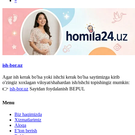
»
ish-bor.uz
Agar ish kerak bo'lsa yoki ishchi kerak bo'lsa saytimizga kirib
o'zingiz xoxlagan viloyat/shahardan ish/ishchi topishingiz mumkin:
👉
ish-bor.uz
Saytdan foydalanish BEPUL
Menu
Biz haqimizda
Xizmatlarimiz
Aloqa
E'lon berish