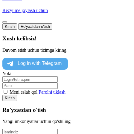
Rezyume joylash uchun
Kirish
Ro'yxatdan o'tish
Xush kelibsiz!
Davom etish uchun tizimga kiring
Yoki
Meni eslab qol
Parolni tiklash
Kirish
Ro'yxatdan o'tish
Yangi imkoniyatlar uchun qo'shiling