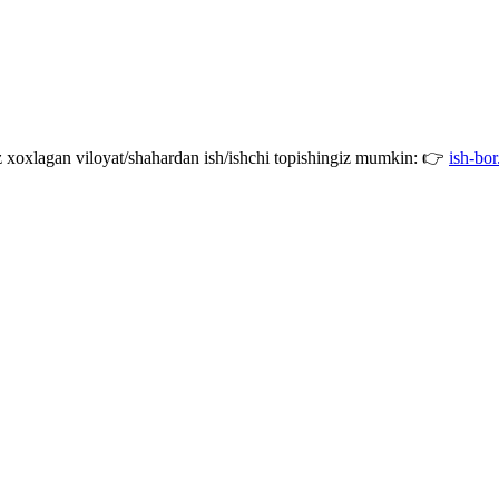
giz xoxlagan viloyat/shahardan ish/ishchi topishingiz mumkin: 👉
ish-bor