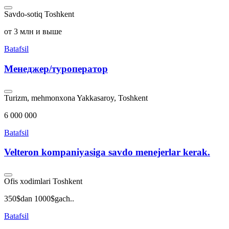
Savdo-sotiq
Toshkent
от 3 млн и выше
Batafsil
Менеджер/туроператор
Turizm, mehmonxona
Yakkasaroy, Toshkent
6 000 000
Batafsil
Velteron kompaniyasiga savdo menejerlar kerak.
Ofis xodimlari
Toshkent
350$dan 1000$gach..
Batafsil