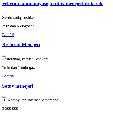
Velteron kompaniyasiga sotuv menejerlari kerak
Savdo-sotiq
Toshkent
350$dan 650$gacha
Batafsil
Restoran Menejeri
Restoranlar, kafelar
Toshkent
7mln dan 15mln ga..
Batafsil
Sotuv menejeri
IT, Kompyuter, Internet
Samarqand
3 500 000