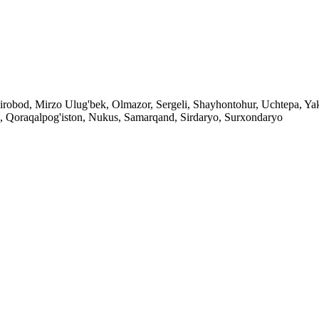
r, Mirobod, Mirzo Ulug'bek, Olmazor, Sergeli, Shayhontohur, Uchtepa, 
 Qoraqalpog'iston, Nukus, Samarqand, Sirdaryo, Surxondaryo