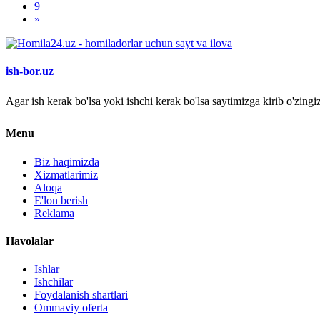
9
»
ish-bor.uz
Agar ish kerak bo'lsa yoki ishchi kerak bo'lsa saytimizga kirib o'zin
Menu
Biz haqimizda
Xizmatlarimiz
Aloqa
E'lon berish
Reklama
Havolalar
Ishlar
Ishchilar
Foydalanish shartlari
Ommaviy oferta