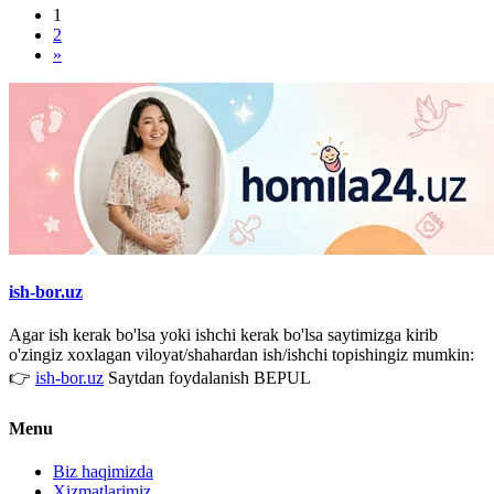
1
2
»
ish-bor.uz
Agar ish kerak bo'lsa yoki ishchi kerak bo'lsa saytimizga kirib
o'zingiz xoxlagan viloyat/shahardan ish/ishchi topishingiz mumkin:
👉
ish-bor.uz
Saytdan foydalanish BEPUL
Menu
Biz haqimizda
Xizmatlarimiz