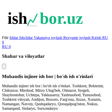
ish
bor.uz
Filtr
Ishlar
Ishchilar
Vakansiya joylash
Rezyume joylash
Kirish
RU
0
RU
0
Shahar va viloyatlar
Muhandis injiner ish bor | bo'sh ish o'rinlari
Muhandis injiner ish bor | bo'sh ish o'rinlari. Toshkent, Bektemir,
Chilonzor, Mirobod, Mirzo Ulug'bek, Olmazor, Sergeli,
Shayhontohur, Uchtepa, Yakkasaroy, Yashnaobod, Yunusobod,
Toshkent viloyati, Andijon, Buxoro, Farg'ona, Jizzax, Xorazm,
Namangan, Navoiy, Qashqadaryo, Qoraqalpog'iston, Nukus,
Samarqand, Sirdaryo, Surxondaryo