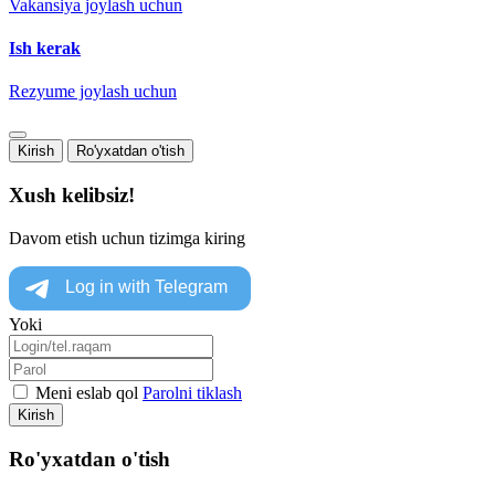
Vakansiya joylash uchun
Ish kerak
Rezyume joylash uchun
Kirish
Ro'yxatdan o'tish
Xush kelibsiz!
Davom etish uchun tizimga kiring
Yoki
Meni eslab qol
Parolni tiklash
Kirish
Ro'yxatdan o'tish