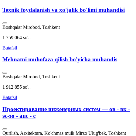
Texnik foydalanish va xo'jalik bo'limi muhandisi
Boshqalar
Mirobod, Toshkent
1 759 064 so'..
Batafsil
Mehnatni muhofaza qilish bo'yicha muhandis
Boshqalar
Mirobod, Toshkent
1 912 855 so'..
Batafsil
Проектирование инженерных систем — ов - вк -
эс-эо - апс - с
Qurilish, Arxitektura, Ko'chmas mulk
Mirzo Ulug'bek, Toshkent