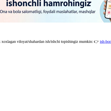
giz xoxlagan viloyat/shahardan ish/ishchi topishingiz mumkin: 👉
ish-bor