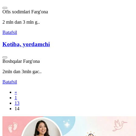
Ofis xodimlari
Farg'ona
2 mln dan 3 mln g..
Batafsil
Kotiba, yordamchi
Boshqalar
Farg'ona
2mln dan 3mln gac..
Batafsil
«
1
13
14