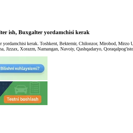
ter ish, Buxgalter yordamchisi kerak
ter yordamchisi kerak. Toshkent, Bektemir, Chilonzor, Mirobod, Mirzo
ona, Jizzax, Xorazm, Namangan, Navoiy, Qashqadaryo, Qoraqalpog'ist