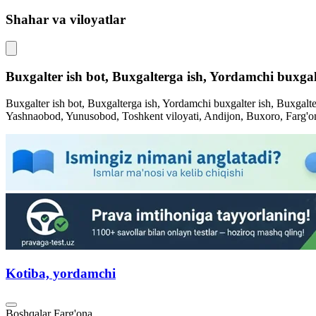
Shahar va viloyatlar
Buxgalter ish bot, Buxgalterga ish, Yordamchi buxgal
Buxgalter ish bot, Buxgalterga ish, Yordamchi buxgalter ish, Buxgal
Yashnaobod, Yunusobod, Toshkent viloyati, Andijon, Buxoro, Farg'
Kotiba, yordamchi
Boshqalar
Farg'ona