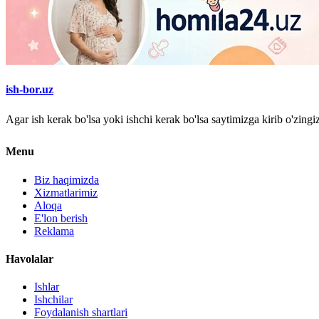
ish-bor.uz
Agar ish kerak bo'lsa yoki ishchi kerak bo'lsa saytimizga kirib o'zin
Menu
Biz haqimizda
Xizmatlarimiz
Aloqa
E'lon berish
Reklama
Havolalar
Ishlar
Ishchilar
Foydalanish shartlari