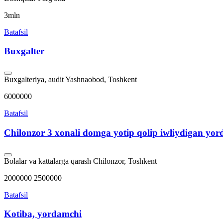
3mln
Batafsil
Buxgalter
Buxgalteriya, audit
Yashnaobod, Toshkent
6000000
Batafsil
Chilonzor 3 xonali domga yotip qolip iwliydigan yo
Bolalar va kattalarga qarash
Chilonzor, Toshkent
2000000 2500000
Batafsil
Kotiba, yordamchi