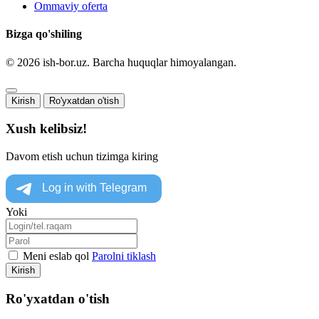
Ommaviy oferta
Bizga qo'shiling
© 2026 ish-bor.uz. Barcha huquqlar himoyalangan.
Kirish
Ro'yxatdan o'tish
Xush kelibsiz!
Davom etish uchun tizimga kiring
Yoki
Meni eslab qol
Parolni tiklash
Kirish
Ro'yxatdan o'tish