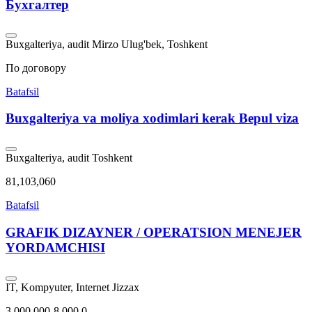
Бухгалтер
Buxgalteriya, audit
Mirzo Ulug'bek, Toshkent
По договору
Batafsil
Buxgalteriya va moliya xodimlari kerak Bepul viza
Buxgalteriya, audit
Toshkent
81,103,060
Batafsil
GRAFIK DIZAYNER / OPERATSION MENEJER
YORDAMCHISI
IT, Kompyuter, Internet
Jizzax
3.000.000-8.000.0..