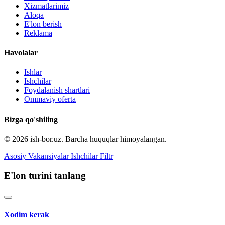
Xizmatlarimiz
Aloqa
E'lon berish
Reklama
Havolalar
Ishlar
Ishchilar
Foydalanish shartlari
Ommaviy oferta
Bizga qo'shiling
© 2026 ish-bor.uz. Barcha huquqlar himoyalangan.
Asosiy
Vakansiyalar
Ishchilar
Filtr
E'lon turini tanlang
Xodim kerak