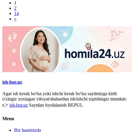
1
2
14
»
ish-bor.uz
Agar ish kerak bo'lsa yoki ishchi kerak bo'lsa saytimizga kirib
o'zingiz xoxlagan viloyat/shahardan ish/ishchi topishingiz mumkin:
👉
ish-bor.uz
Saytdan foydalanish BEPUL
Menu
Biz haqimizda