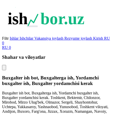
ish
bor.uz
Filtr
Ishlar
Ishchilar
Vakansiya joylash
Rezyume joylash
Kirish
RU
0
RU
0
Shahar va viloyatlar
Buxgalter ish bot, Buxgalterga ish, Yordamchi
buxgalter ish, Buxgalter yordamchisi kerak
Buxgalter ish bot, Buxgalterga ish, Yordamchi buxgalter ish,
Buxgalter yordamchisi kerak. Toshkent, Bektemir, Chilonzor,
Mirobod, Mirzo Ulug'bek, Olmazor, Sergeli, Shayhontohur,
Uchtepa, Yakkasaroy, Yashnaobod, Yunusobod, Toshkent viloyati,
Andijon, Buxoro, Farg'ona, Jizzax, Xorazm, Namangan, Navoiy,