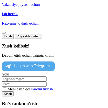
Vakansiya joylash uchun
Ish kerak
Rezyume joylash uchun
Kirish
Ro'yxatdan o'tish
Xush kelibsiz!
Davom etish uchun tizimga kiring
Yoki
Meni eslab qol
Parolni tiklash
Kirish
Ro'yxatdan o'tish