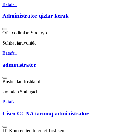
Batafsil
Administrator qizlar kerak
Ofis xodimlari
Sirdaryo
Suhbat jarayonida
Batafsil
administrator
Boshqalar
Toshkent
2mlndan 5mlngacha
Batafsil
Cisco CCNA tarmoq administrator
IT, Kompyuter, Internet
Toshkent