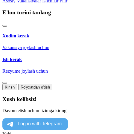
Asosiy
Vakansiyalar
Ishchilar
Filtr
E'lon turini tanlang
Xodim kerak
Vakansiya joylash uchun
Ish kerak
Rezyume joylash uchun
Kirish
Ro'yxatdan o'tish
Xush kelibsiz!
Davom etish uchun tizimga kiring
Yoki