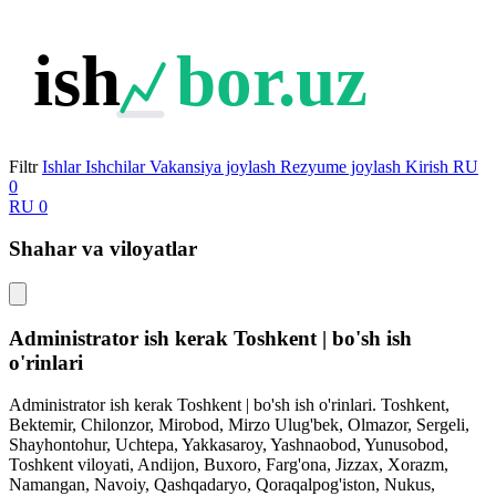
ish
bor.uz
Filtr
Ishlar
Ishchilar
Vakansiya joylash
Rezyume joylash
Kirish
RU
0
RU
0
Shahar va viloyatlar
Administrator ish kerak Toshkent | bo'sh ish
o'rinlari
Administrator ish kerak Toshkent | bo'sh ish o'rinlari. Toshkent,
Bektemir, Chilonzor, Mirobod, Mirzo Ulug'bek, Olmazor, Sergeli,
Shayhontohur, Uchtepa, Yakkasaroy, Yashnaobod, Yunusobod,
Toshkent viloyati, Andijon, Buxoro, Farg'ona, Jizzax, Xorazm,
Namangan, Navoiy, Qashqadaryo, Qoraqalpog'iston, Nukus,