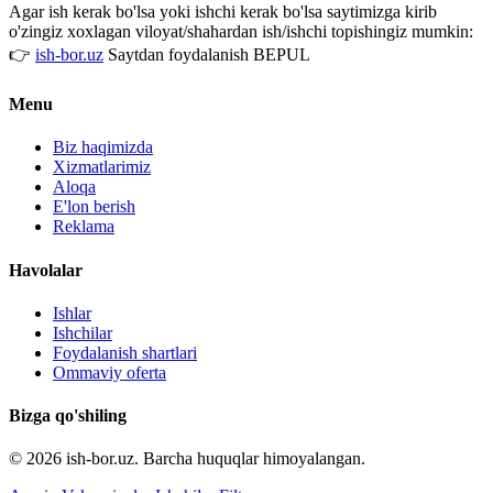
Agar ish kerak bo'lsa yoki ishchi kerak bo'lsa saytimizga kirib
o'zingiz xoxlagan viloyat/shahardan ish/ishchi topishingiz mumkin:
👉
ish-bor.uz
Saytdan foydalanish BEPUL
Menu
Biz haqimizda
Xizmatlarimiz
Aloqa
E'lon berish
Reklama
Havolalar
Ishlar
Ishchilar
Foydalanish shartlari
Ommaviy oferta
Bizga qo'shiling
© 2026 ish-bor.uz. Barcha huquqlar himoyalangan.