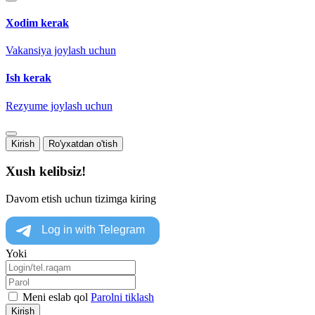
Xodim kerak
Vakansiya joylash uchun
Ish kerak
Rezyume joylash uchun
Kirish
Ro'yxatdan o'tish
Xush kelibsiz!
Davom etish uchun tizimga kiring
Yoki
Meni eslab qol
Parolni tiklash
Kirish