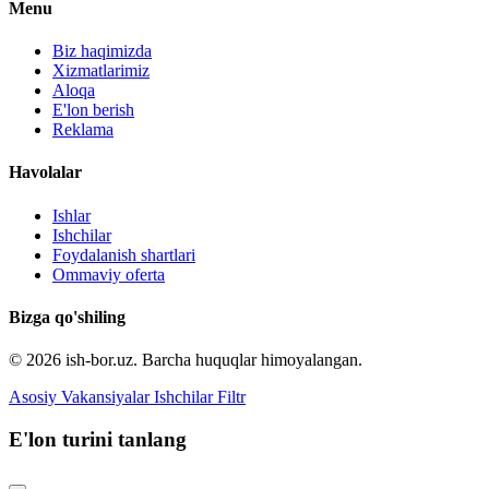
Menu
Biz haqimizda
Xizmatlarimiz
Aloqa
E'lon berish
Reklama
Havolalar
Ishlar
Ishchilar
Foydalanish shartlari
Ommaviy oferta
Bizga qo'shiling
© 2026 ish-bor.uz. Barcha huquqlar himoyalangan.
Asosiy
Vakansiyalar
Ishchilar
Filtr
E'lon turini tanlang