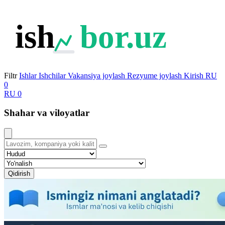
ish
bor.uz
Filtr
Ishlar
Ishchilar
Vakansiya joylash
Rezyume joylash
Kirish
RU
0
RU
0
Shahar va viloyatlar
Qidirish