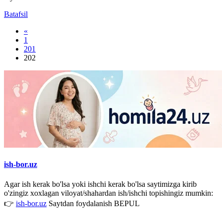
Batafsil
«
1
201
202
ish-bor.uz
Agar ish kerak bo'lsa yoki ishchi kerak bo'lsa saytimizga kirib
o'zingiz xoxlagan viloyat/shahardan ish/ishchi topishingiz mumkin:
👉
ish-bor.uz
Saytdan foydalanish BEPUL