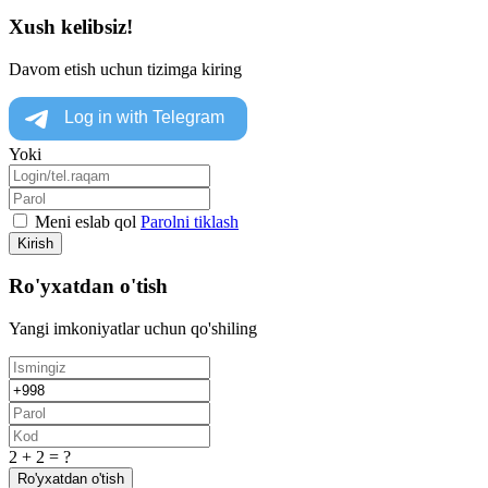
Xush kelibsiz!
Davom etish uchun tizimga kiring
Yoki
Meni eslab qol
Parolni tiklash
Kirish
Ro'yxatdan o'tish
Yangi imkoniyatlar uchun qo'shiling
2 + 2 = ?
Ro'yxatdan o'tish