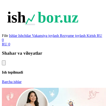
ish
bor.uz
Filtr
Ishlar
Ishchilar
Vakansiya joylash
Rezyume joylash
Kirish
RU
0
RU
0
Shahar va viloyatlar
Ish topilmadi
Barcha ishlar