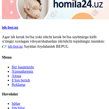
ish-bor.uz
Agar ish kerak bo'lsa yoki ishchi kerak bo'lsa saytimizga kirib
o'zingiz xoxlagan viloyat/shahardan ish/ishchi topishingiz mumkin:
👉
ish-bor.uz
Saytdan foydalanish BEPUL
Menu
Biz haqimizda
Xizmatlarimiz
Aloqa
E'lon berish
Reklama
Havolalar
Ishlar
Ishchilar