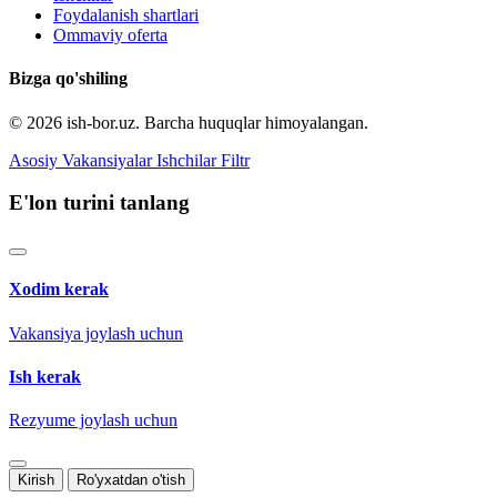
Foydalanish shartlari
Ommaviy oferta
Bizga qo'shiling
© 2026 ish-bor.uz. Barcha huquqlar himoyalangan.
Asosiy
Vakansiyalar
Ishchilar
Filtr
E'lon turini tanlang
Xodim kerak
Vakansiya joylash uchun
Ish kerak
Rezyume joylash uchun
Kirish
Ro'yxatdan o'tish