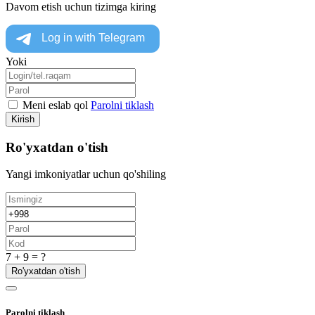
Davom etish uchun tizimga kiring
Yoki
Meni eslab qol
Parolni tiklash
Kirish
Ro'yxatdan o'tish
Yangi imkoniyatlar uchun qo'shiling
7 + 9 = ?
Ro'yxatdan o'tish
Parolni tiklash