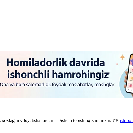
giz xoxlagan viloyat/shahardan ish/ishchi topishingiz mumkin: 👉
ish-bor