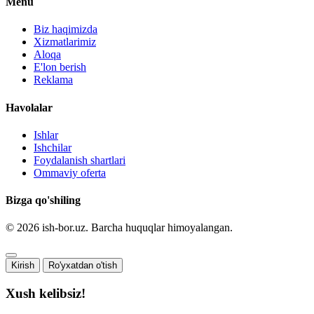
Menu
Biz haqimizda
Xizmatlarimiz
Aloqa
E'lon berish
Reklama
Havolalar
Ishlar
Ishchilar
Foydalanish shartlari
Ommaviy oferta
Bizga qo'shiling
© 2026 ish-bor.uz. Barcha huquqlar himoyalangan.
Kirish
Ro'yxatdan o'tish
Xush kelibsiz!