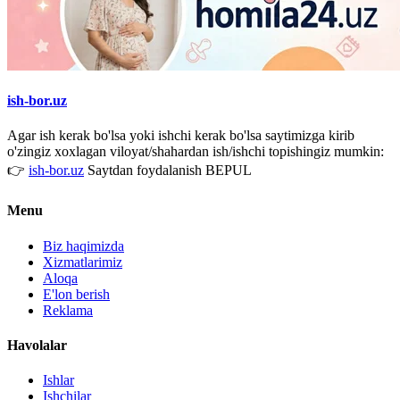
ish-bor.uz
Agar ish kerak bo'lsa yoki ishchi kerak bo'lsa saytimizga kirib
o'zingiz xoxlagan viloyat/shahardan ish/ishchi topishingiz mumkin:
👉
ish-bor.uz
Saytdan foydalanish BEPUL
Menu
Biz haqimizda
Xizmatlarimiz
Aloqa
E'lon berish
Reklama
Havolalar
Ishlar
Ishchilar