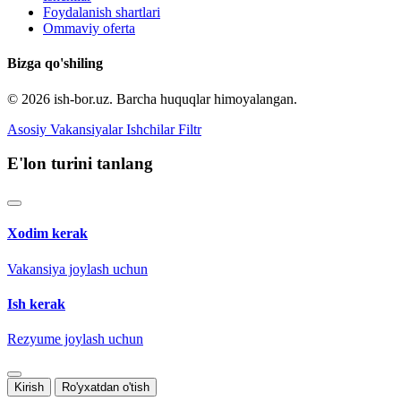
Foydalanish shartlari
Ommaviy oferta
Bizga qo'shiling
© 2026 ish-bor.uz. Barcha huquqlar himoyalangan.
Asosiy
Vakansiyalar
Ishchilar
Filtr
E'lon turini tanlang
Xodim kerak
Vakansiya joylash uchun
Ish kerak
Rezyume joylash uchun
Kirish
Ro'yxatdan o'tish