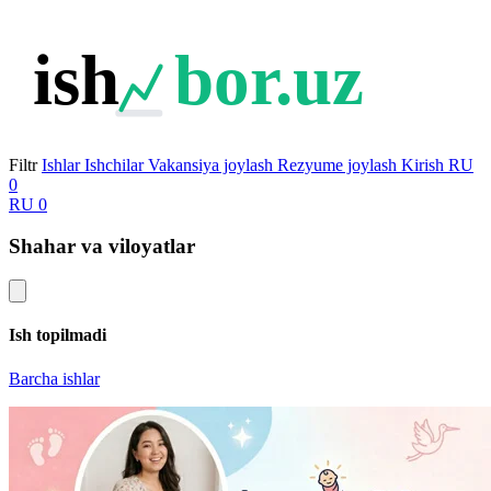
ish
bor.uz
Filtr
Ishlar
Ishchilar
Vakansiya joylash
Rezyume joylash
Kirish
RU
0
RU
0
Shahar va viloyatlar
Ish topilmadi
Barcha ishlar