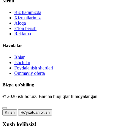
Menu
Biz haqimizda
Xizmatlarimiz
Aloqa
E'lon berish
Reklama
Havolalar
Ishlar
Ishchilar
Foydalanish shartlari
Ommaviy oferta
Bizga qo'shiling
© 2026 ish-bor.uz. Barcha huquqlar himoyalangan.
Kirish
Ro'yxatdan o'tish
Xush kelibsiz!