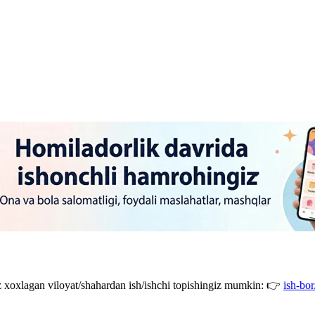
giz xoxlagan viloyat/shahardan ish/ishchi topishingiz mumkin: 👉
ish-bor