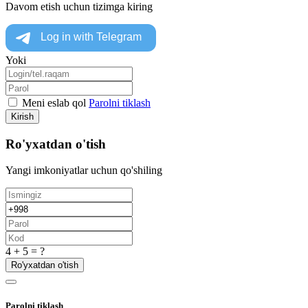
Davom etish uchun tizimga kiring
Yoki
Meni eslab qol
Parolni tiklash
Kirish
Ro'yxatdan o'tish
Yangi imkoniyatlar uchun qo'shiling
4 + 5 = ?
Ro'yxatdan o'tish
Parolni tiklash