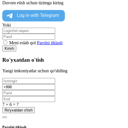
Davom etish uchun tizimga kiring
Yoki
Meni eslab qol
Parolni tiklash
Kirish
Ro'yxatdan o'tish
Yangi imkoniyatlar uchun qo'shiling
7 + 6 = ?
Ro'yxatdan o'tish
Parolni tiklash