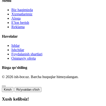
Menu
Biz haqimizda
Xizmatlarimiz
Aloqa
E'lon berish
Reklama
Havolalar
Ishlar
Ishchilar
Foydalanish shartlari
Ommaviy oferta
Bizga qo'shiling
© 2026 ish-bor.uz. Barcha huquqlar himoyalangan.
Kirish
Ro'yxatdan o'tish
Xush kelibsiz!