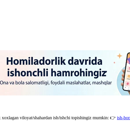
giz xoxlagan viloyat/shahardan ish/ishchi topishingiz mumkin: 👉
ish-bor