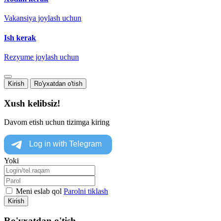
Vakansiya joylash uchun
Ish kerak
Rezyume joylash uchun
Kirish
Ro'yxatdan o'tish
Xush kelibsiz!
Davom etish uchun tizimga kiring
Yoki
Meni eslab qol
Parolni tiklash
Kirish
Ro'yxatdan o'tish