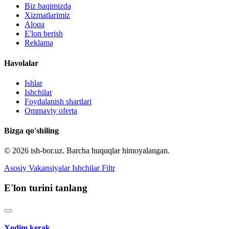
Biz haqimizda
Xizmatlarimiz
Aloqa
E'lon berish
Reklama
Havolalar
Ishlar
Ishchilar
Foydalanish shartlari
Ommaviy oferta
Bizga qo'shiling
© 2026 ish-bor.uz. Barcha huquqlar himoyalangan.
Asosiy
Vakansiyalar
Ishchilar
Filtr
E'lon turini tanlang
Xodim kerak