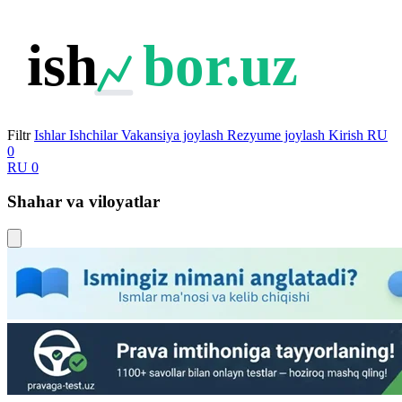
ish
bor.uz
Filtr
Ishlar
Ishchilar
Vakansiya joylash
Rezyume joylash
Kirish
RU
0
RU
0
Shahar va viloyatlar