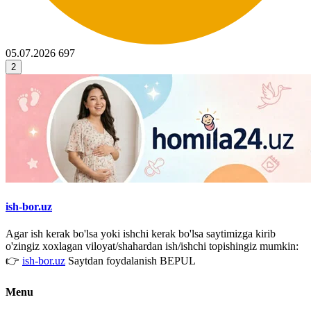
05.07.2026
697
2
ish-bor.uz
Agar ish kerak bo'lsa yoki ishchi kerak bo'lsa saytimizga kirib
o'zingiz xoxlagan viloyat/shahardan ish/ishchi topishingiz mumkin:
👉
ish-bor.uz
Saytdan foydalanish BEPUL
Menu