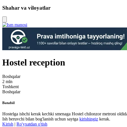
Shahar va viloyatlar
Hostel reception
Boshqalar
2 mln
Toshkent
Boshqalar
Batafsil
Hostelga ishchi kerak kechki smenaga Hostel chilonzor metroni oldid
Ish beruvchi bilan bog'lanish uchun saytga
kirishingiz
kerak.
Kirish
|
Ro'yxatdan o'tish