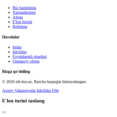
Biz haqimizda
Xizmatlarimiz
Aloqa
E'lon berish
Reklama
Havolalar
Ishlar
Ishchilar
Foydalanish shartlari
Ommaviy oferta
Bizga qo'shiling
© 2026 ish-bor.uz. Barcha huquqlar himoyalangan.
Asosiy
Vakansiyalar
Ishchilar
Filtr
E'lon turini tanlang