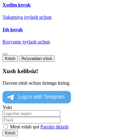
Xodim kerak
Vakansiya joylash uchun
Ish kerak
Rezyume joylash uchun
Kirish
Ro'yxatdan o'tish
Xush kelibsiz!
Davom etish uchun tizimga kiring
Yoki
Meni eslab qol
Parolni tiklash
Kirish