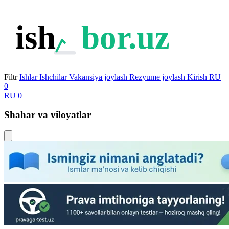
ish
bor.uz
Filtr
Ishlar
Ishchilar
Vakansiya joylash
Rezyume joylash
Kirish
RU
0
RU
0
Shahar va viloyatlar