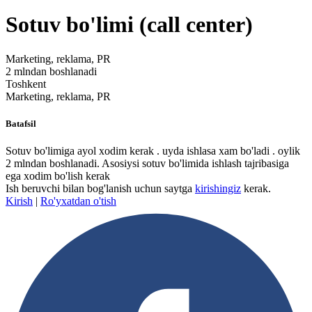
Sotuv bo'limi (call center)
Marketing, reklama, PR
2 mlndan boshlanadi
Toshkent
Marketing, reklama, PR
Batafsil
Sotuv bo'limiga ayol xodim kerak . uyda ishlasa xam bo'ladi . oylik
2 mlndan boshlanadi. Asosiysi sotuv bo'limida ishlash tajribasiga
ega xodim bo'lish kerak
Ish beruvchi bilan bog'lanish uchun saytga
kirishingiz
kerak.
Kirish
|
Ro'yxatdan o'tish