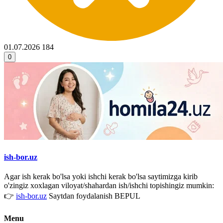
01.07.2026
184
0
ish-bor.uz
Agar ish kerak bo'lsa yoki ishchi kerak bo'lsa saytimizga kirib
o'zingiz xoxlagan viloyat/shahardan ish/ishchi topishingiz mumkin:
👉
ish-bor.uz
Saytdan foydalanish BEPUL
Menu