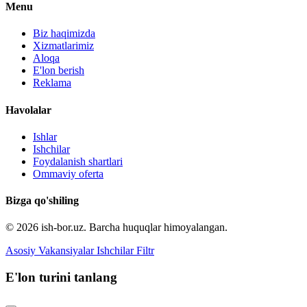
Menu
Biz haqimizda
Xizmatlarimiz
Aloqa
E'lon berish
Reklama
Havolalar
Ishlar
Ishchilar
Foydalanish shartlari
Ommaviy oferta
Bizga qo'shiling
© 2026 ish-bor.uz. Barcha huquqlar himoyalangan.
Asosiy
Vakansiyalar
Ishchilar
Filtr
E'lon turini tanlang