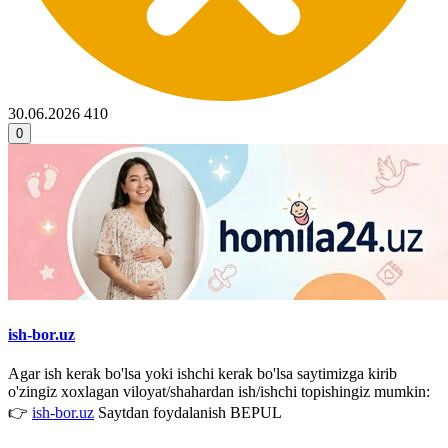
30.06.2026
410
0
ish-bor.uz
Agar ish kerak bo'lsa yoki ishchi kerak bo'lsa saytimizga kirib
o'zingiz xoxlagan viloyat/shahardan ish/ishchi topishingiz mumkin:
👉
ish-bor.uz
Saytdan foydalanish BEPUL