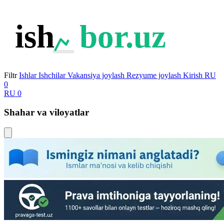
ish
bor.uz
Filtr
Ishlar
Ishchilar
Vakansiya joylash
Rezyume joylash
Kirish
RU
0
RU
0
Shahar va viloyatlar