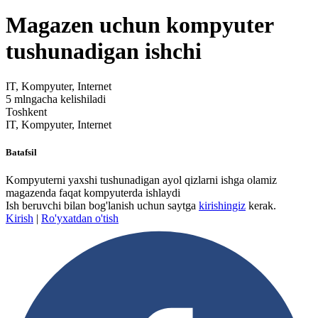
Magazen uchun kompyuter
tushunadigan ishchi
IT, Kompyuter, Internet
5 mlngacha kelishiladi
Toshkent
IT, Kompyuter, Internet
Batafsil
Kompyuterni yaxshi tushunadigan ayol qizlarni ishga olamiz
magazenda faqat kompyuterda ishlaydi
Ish beruvchi bilan bog'lanish uchun saytga
kirishingiz
kerak.
Kirish
|
Ro'yxatdan o'tish