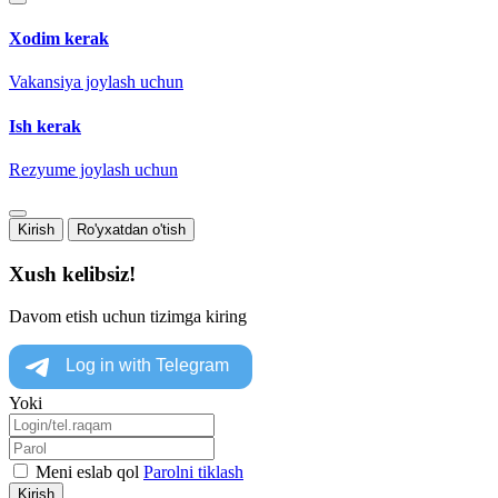
Xodim kerak
Vakansiya joylash uchun
Ish kerak
Rezyume joylash uchun
Kirish
Ro'yxatdan o'tish
Xush kelibsiz!
Davom etish uchun tizimga kiring
Yoki
Meni eslab qol
Parolni tiklash
Kirish