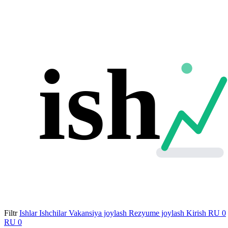
ish
Filtr
Ishlar
Ishchilar
Vakansiya joylash
Rezyume joylash
Kirish
RU
0
RU
0