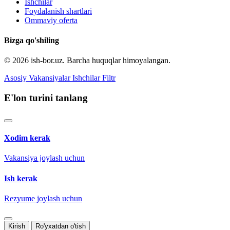
Ishchilar
Foydalanish shartlari
Ommaviy oferta
Bizga qo'shiling
© 2026 ish-bor.uz. Barcha huquqlar himoyalangan.
Asosiy
Vakansiyalar
Ishchilar
Filtr
E'lon turini tanlang
Xodim kerak
Vakansiya joylash uchun
Ish kerak
Rezyume joylash uchun
Kirish
Ro'yxatdan o'tish