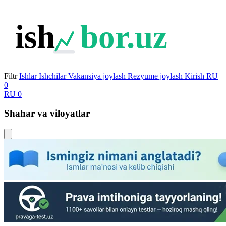
ish
bor.uz
Filtr
Ishlar
Ishchilar
Vakansiya joylash
Rezyume joylash
Kirish
RU
0
RU
0
Shahar va viloyatlar