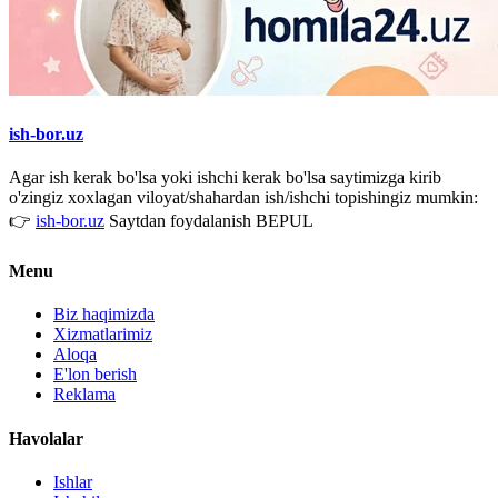
ish-bor.uz
Agar ish kerak bo'lsa yoki ishchi kerak bo'lsa saytimizga kirib
o'zingiz xoxlagan viloyat/shahardan ish/ishchi topishingiz mumkin:
👉
ish-bor.uz
Saytdan foydalanish BEPUL
Menu
Biz haqimizda
Xizmatlarimiz
Aloqa
E'lon berish
Reklama
Havolalar
Ishlar