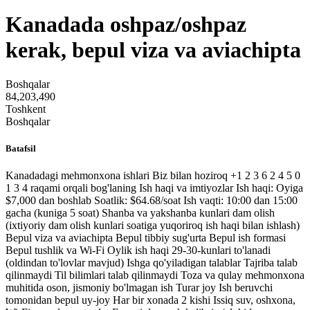
Kanadada oshpaz/oshpaz
kerak, bepul viza va aviachipta
Boshqalar
84,203,490
Toshkent
Boshqalar
Batafsil
Kanadadagi mehmonxona ishlari Biz bilan hoziroq +1 2 3 6 2 4 5 0
1 3 4 raqami orqali bog'laning Ish haqi va imtiyozlar Ish haqi: Oyiga
$7,000 dan boshlab Soatlik: $64.68/soat Ish vaqti: 10:00 dan 15:00
gacha (kuniga 5 soat) Shanba va yakshanba kunlari dam olish
(ixtiyoriy dam olish kunlari soatiga yuqoriroq ish haqi bilan ishlash)
Bepul viza va aviachipta Bepul tibbiy sug'urta Bepul ish formasi
Bepul tushlik va Wi-Fi Oylik ish haqi 29-30-kunlari to'lanadi
(oldindan to'lovlar mavjud) Ishga qo'yiladigan talablar Tajriba talab
qilinmaydi Til bilimlari talab qilinmaydi Toza va qulay mehmonxona
muhitida oson, jismoniy bo'lmagan ish Turar joy Ish beruvchi
tomonidan bepul uy-joy Har bir xonada 2 kishi Issiq suv, oshxona,