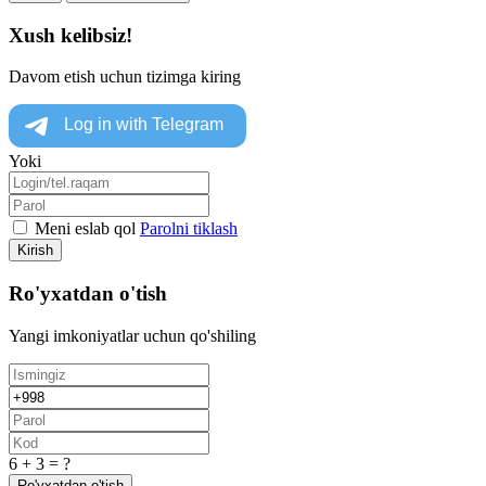
Xush kelibsiz!
Davom etish uchun tizimga kiring
Yoki
Meni eslab qol
Parolni tiklash
Kirish
Ro'yxatdan o'tish
Yangi imkoniyatlar uchun qo'shiling
6 + 3 = ?
Ro'yxatdan o'tish