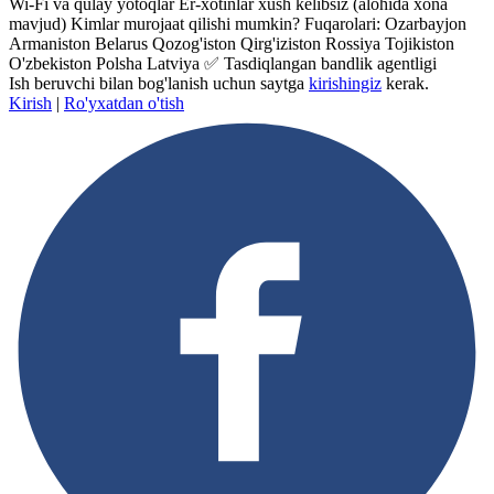
Wi-Fi va qulay yotoqlar Er-xotinlar xush kelibsiz (alohida xona
mavjud) Kimlar murojaat qilishi mumkin? Fuqarolari: Ozarbayjon
Armaniston Belarus Qozog'iston Qirg'iziston Rossiya Tojikiston
O'zbekiston Polsha Latviya ✅ Tasdiqlangan bandlik agentligi
Ish beruvchi bilan bog'lanish uchun saytga
kirishingiz
kerak.
Kirish
|
Ro'yxatdan o'tish