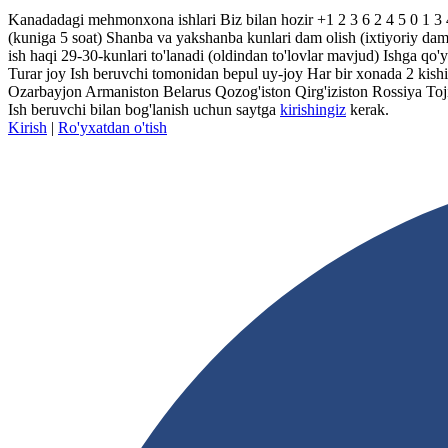
Kanadadagi mehmonxona ishlari Biz bilan hozir +1 2 3 6 2 4 5 0 1 3 4
(kuniga 5 soat) Shanba va yakshanba kunlari dam olish (ixtiyoriy dam 
ish haqi 29-30-kunlari to'lanadi (oldindan to'lovlar mavjud) Ishga qo
Turar joy Ish beruvchi tomonidan bepul uy-joy Har bir xonada 2 kishi
Ozarbayjon Armaniston Belarus Qozog'iston Qirg'iziston Rossiya Toji
Ish beruvchi bilan bog'lanish uchun saytga
kirishingiz
kerak.
Kirish
|
Ro'yxatdan o'tish