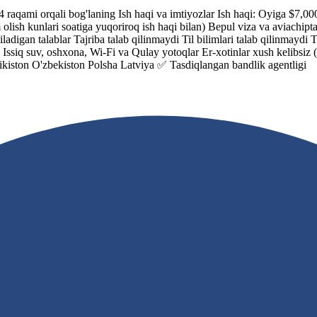
 raqami orqali bog'laning Ish haqi va imtiyozlar Ish haqi: Oyiga $7,00
olish kunlari soatiga yuqoriroq ish haqi bilan) Bepul viza va aviachipt
'yiladigan talablar Tajriba talab qilinmaydi Til bilimlari talab qilinm
 Issiq suv, oshxona, Wi-Fi va Qulay yotoqlar Er-xotinlar xush kelibsiz
kiston O'zbekiston Polsha Latviya ✅ Tasdiqlangan bandlik agentligi