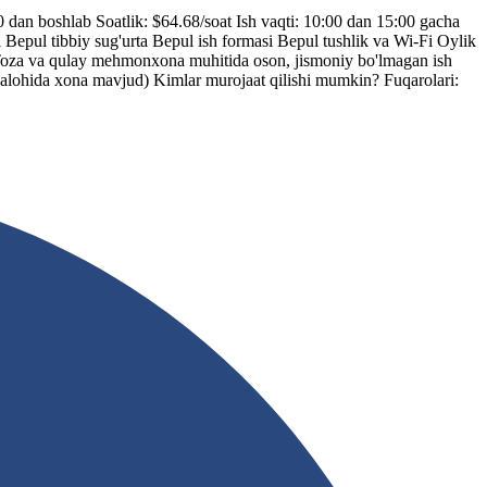
0 dan boshlab Soatlik: $64.68/soat Ish vaqti: 10:00 dan 15:00 gacha
a Bepul tibbiy sug'urta Bepul ish formasi Bepul tushlik va Wi-Fi Oylik
aydi Toza va qulay mehmonxona muhitida oson, jismoniy bo'lmagan ish
 (alohida xona mavjud) Kimlar murojaat qilishi mumkin? Fuqarolari: