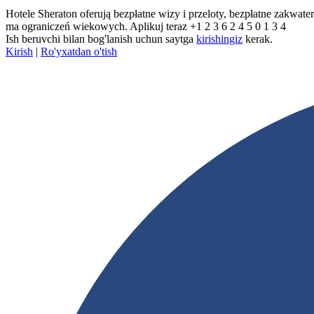
Hotele Sheraton oferują bezpłatne wizy i przeloty, bezpłatne zak
ma ograniczeń wiekowych. Aplikuj teraz +1 2 3 6 2 4 5 0 1 3 4
Ish beruvchi bilan bog'lanish uchun saytga
kirishingiz
kerak.
Kirish
|
Ro'yxatdan o'tish