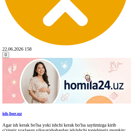
22.06.2026
158
0
ish-bor.uz
Agar ish kerak bo'lsa yoki ishchi kerak bo'lsa saytimizga kirib
o'zingiz xoxlagan viloyat/shahardan ish/ishchi topishingiz mumkin: