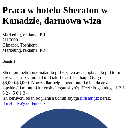
Praca w hotelu Sheraton w
Kanadzie, darmowa wiza
Marketing, reklama, PR
2110000
Olmazor, Toshkent
Marketing, reklama, PR
Batafsil
Sheraton mehmonxonalari bepul viza va aviachiptalar, bepul turar
joy va ish ruxsatnomalarini taklif etadi. Ish haqi: Oyiga
$6,000-$8,000. Nomzodlar belgilangan muddat ichida ariza
topshirishlari mumkin; yosh chegarasi yo'q. Hozir bog'laning +1 2 3
6 2 4 5 0 1 3 4
Ish beruvchi bilan bog'lanish uchun saytga
kirishingiz
kerak.
Kirish
|
Ro'yxatdan o'tish