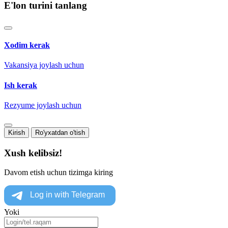
E'lon turini tanlang
Xodim kerak
Vakansiya joylash uchun
Ish kerak
Rezyume joylash uchun
Kirish
Ro'yxatdan o'tish
Xush kelibsiz!
Davom etish uchun tizimga kiring
Yoki