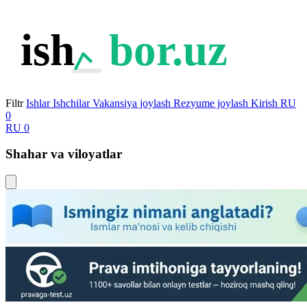
ish
bor.uz
Filtr
Ishlar
Ishchilar
Vakansiya joylash
Rezyume joylash
Kirish
RU
0
RU
0
Shahar va viloyatlar