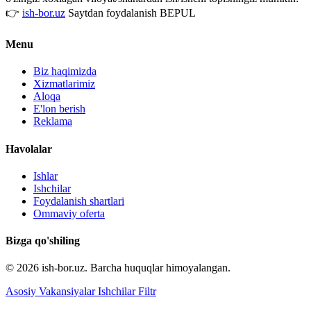
👉
ish-bor.uz
Saytdan foydalanish BEPUL
Menu
Biz haqimizda
Xizmatlarimiz
Aloqa
E'lon berish
Reklama
Havolalar
Ishlar
Ishchilar
Foydalanish shartlari
Ommaviy oferta
Bizga qo'shiling
© 2026 ish-bor.uz. Barcha huquqlar himoyalangan.
Asosiy
Vakansiyalar
Ishchilar
Filtr