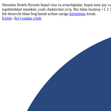
Sheraton Hotels Resorts bepul viza va aviachiptalar, bepul turar joy 
topshirishlari mumkin; yosh cheklovlari yo'q. Biz bilan hoziroq +1 2 3
Ish beruvchi bilan bog'lanish uchun saytga
kirishingiz
kerak.
Kirish
|
Ro'yxatdan o'tish