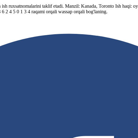
va ish ruxsatnomalarini taklif etadi. Manzil: Kanada, Toronto Ish haqi
 6 2 4 5 0 1 3 4 raqami orqali wassap orqali bog'laning.