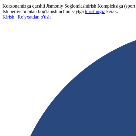
Korxonamizga qarshli Jismoniy Soglomlashtirish Kompleksiga (sport 
Ish beruvchi bilan bog'lanish uchun saytga
kirishingiz
kerak.
Kirish
|
Ro'yxatdan o'tish