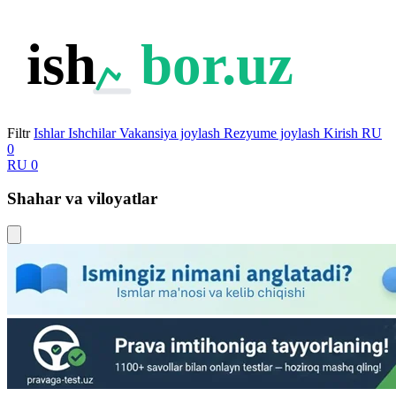
ish
bor.uz
Filtr
Ishlar
Ishchilar
Vakansiya joylash
Rezyume joylash
Kirish
RU
0
RU
0
Shahar va viloyatlar