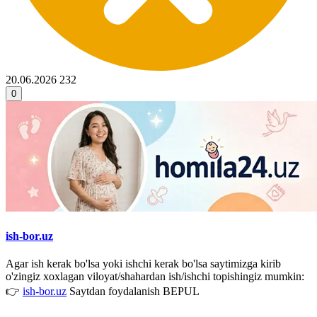
20.06.2026
232
0
ish-bor.uz
Agar ish kerak bo'lsa yoki ishchi kerak bo'lsa saytimizga kirib
o'zingiz xoxlagan viloyat/shahardan ish/ishchi topishingiz mumkin:
👉
ish-bor.uz
Saytdan foydalanish BEPUL