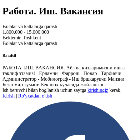
Работа. Иш. Вакансия
Bolalar va kattalarga qarash
1.800.000 - 15.000.000
Bektemir, Toshkent
Bolalar va kattalarga qarash
Batafsil
РАБОТА. ИШ. ВАКАНСИЯ. Аёл ва кизларимизни ишга
таклиф этамиз! - Ёрдамчи - Фаррош - Повар - Тарбиячи -
Администратор - Мобилограф - Иш бршкарувчи Манзил:
Бектемир тумани Бек шох кучасида жойлашган
Ish beruvchi bilan bog'lanish uchun saytga
kirishingiz
kerak.
Kirish
|
Ro'yxatdan o'tish