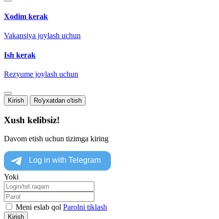
Xodim kerak
Vakansiya joylash uchun
Ish kerak
Rezyume joylash uchun
Kirish
Ro'yxatdan o'tish
Xush kelibsiz!
Davom etish uchun tizimga kiring
Yoki
Meni eslab qol
Parolni tiklash
Kirish