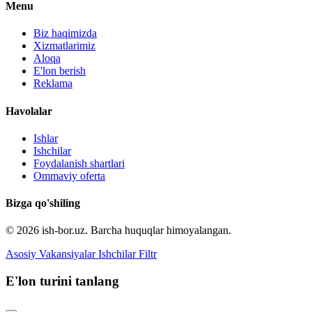
Menu
Biz haqimizda
Xizmatlarimiz
Aloqa
E'lon berish
Reklama
Havolalar
Ishlar
Ishchilar
Foydalanish shartlari
Ommaviy oferta
Bizga qo'shiling
© 2026 ish-bor.uz. Barcha huquqlar himoyalangan.
Asosiy
Vakansiyalar
Ishchilar
Filtr
E'lon turini tanlang