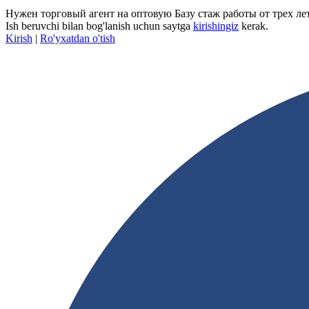
Нужен торговый агент на оптовую Базу стаж работы от трех лет
Ish beruvchi bilan bog'lanish uchun saytga
kirishingiz
kerak.
Kirish
|
Ro'yxatdan o'tish