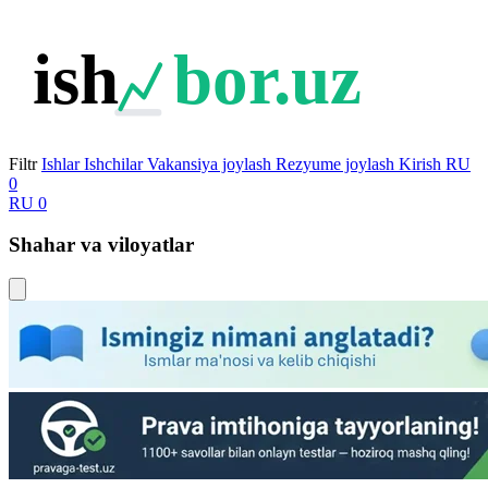
ish
bor.uz
Filtr
Ishlar
Ishchilar
Vakansiya joylash
Rezyume joylash
Kirish
RU
0
RU
0
Shahar va viloyatlar