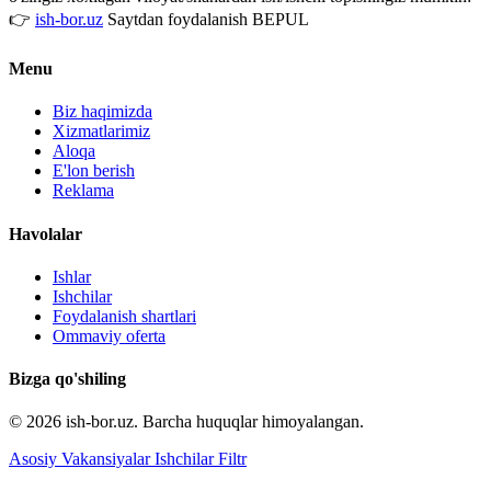
👉
ish-bor.uz
Saytdan foydalanish BEPUL
Menu
Biz haqimizda
Xizmatlarimiz
Aloqa
E'lon berish
Reklama
Havolalar
Ishlar
Ishchilar
Foydalanish shartlari
Ommaviy oferta
Bizga qo'shiling
© 2026 ish-bor.uz. Barcha huquqlar himoyalangan.
Asosiy
Vakansiyalar
Ishchilar
Filtr