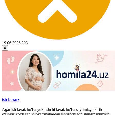
19.06.2026
293
0
ish-bor.uz
Agar ish kerak bo'lsa yoki ishchi kerak bo'lsa saytimizga kirib
o'zingiz xoxlagan viloyat/shahardan ish/ishchi topishingiz mumkin: