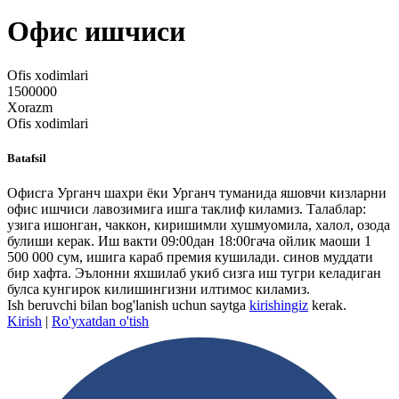
Офис ишчиси
Ofis xodimlari
1500000
Xorazm
Ofis xodimlari
Batafsil
Офисга Урганч шахри ёки Урганч туманида яшовчи кизларни
офис ишчиси лавозимига ишга таклиф киламиз. Талаблар:
узига ишонган, чаккон, киришимли хушмуомила, халол, озода
булиши керак. Иш вакти 09:00дан 18:00гача ойлик маоши 1
500 000 сум, ишига караб премия кушилади. синов муддати
бир хафта. Эълонни яхшилаб укиб сизга иш тугри келадиган
булса кунгирок килишингизни илтимос киламиз.
Ish beruvchi bilan bog'lanish uchun saytga
kirishingiz
kerak.
Kirish
|
Ro'yxatdan o'tish