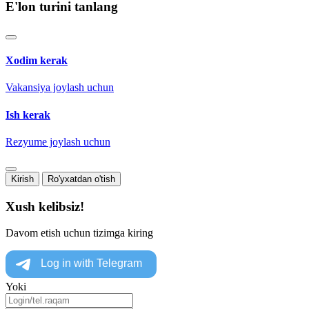
E'lon turini tanlang
Xodim kerak
Vakansiya joylash uchun
Ish kerak
Rezyume joylash uchun
Kirish
Ro'yxatdan o'tish
Xush kelibsiz!
Davom etish uchun tizimga kiring
Yoki