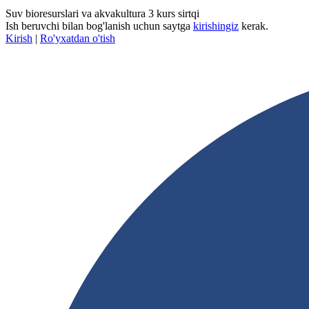
Suv bioresurslari va akvakultura 3 kurs sirtqi
Ish beruvchi bilan bog'lanish uchun saytga
kirishingiz
kerak.
Kirish
|
Ro'yxatdan o'tish