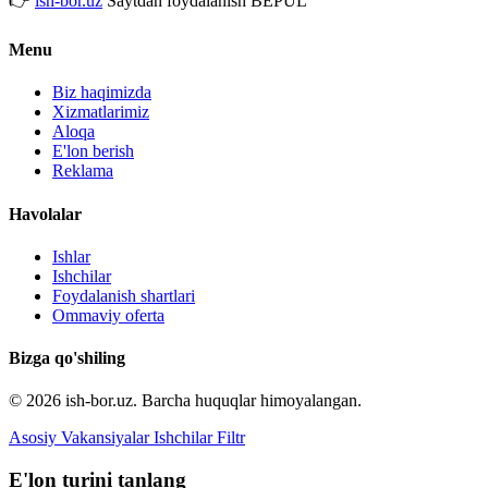
👉
ish-bor.uz
Saytdan foydalanish BEPUL
Menu
Biz haqimizda
Xizmatlarimiz
Aloqa
E'lon berish
Reklama
Havolalar
Ishlar
Ishchilar
Foydalanish shartlari
Ommaviy oferta
Bizga qo'shiling
© 2026 ish-bor.uz. Barcha huquqlar himoyalangan.
Asosiy
Vakansiyalar
Ishchilar
Filtr
E'lon turini tanlang