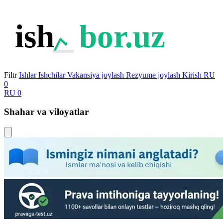
ish
bor.uz
Filtr
Ishlar
Ishchilar
Vakansiya joylash
Rezyume joylash
Kirish
RU
0
RU
0
Shahar va viloyatlar