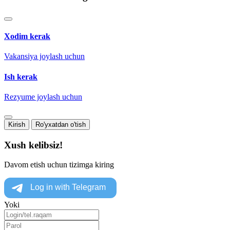
Xodim kerak
Vakansiya joylash uchun
Ish kerak
Rezyume joylash uchun
Kirish
Ro'yxatdan o'tish
Xush kelibsiz!
Davom etish uchun tizimga kiring
Yoki