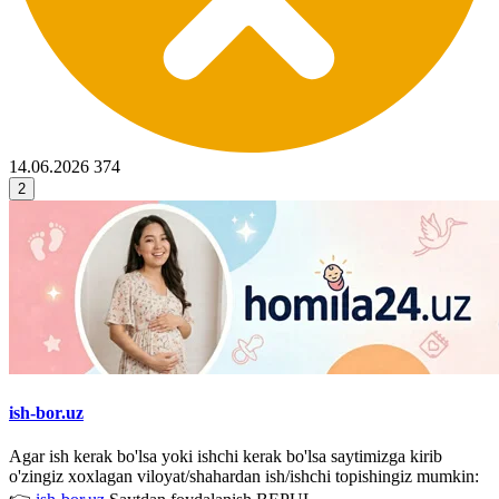
14.06.2026
374
2
ish-bor.uz
Agar ish kerak bo'lsa yoki ishchi kerak bo'lsa saytimizga kirib
o'zingiz xoxlagan viloyat/shahardan ish/ishchi topishingiz mumkin: