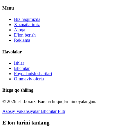
Menu
Biz haqimizda
Xizmatlarimiz
Aloqa
E'lon berish
Reklama
Havolalar
Ishlar
Ishchilar
Foydalanish shartlari
Ommaviy oferta
Bizga qo'shiling
© 2026 ish-bor.uz. Barcha huquqlar himoyalangan.
Asosiy
Vakansiyalar
Ishchilar
Filtr
E'lon turini tanlang