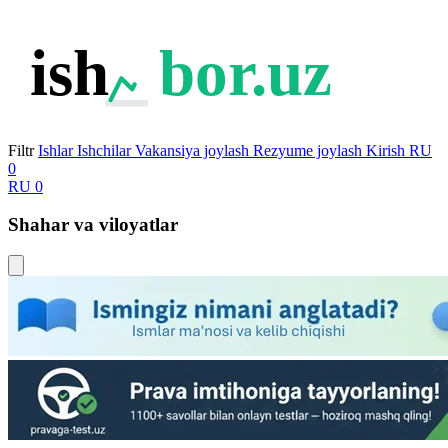
ish
bor.uz
Filtr
Ishlar
Ishchilar
Vakansiya joylash
Rezyume joylash
Kirish
RU
0
RU
0
Shahar va viloyatlar