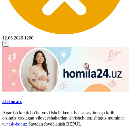
12.06.2026
1260
4
ish-bor.uz
Agar ish kerak bo'lsa yoki ishchi kerak bo'lsa saytimizga kirib
o'zingiz xoxlagan viloyat/shahardan ish/ishchi topishingiz mumkin:
👉
ish-bor.uz
Saytdan foydalanish BEPUL