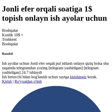
Jonli efer orqali soatiga 1$
topish onlayn ish ayolar uchun
Boshqalar
Kunlik 10$ +
Toshkent
Boshqalar
Batafsil
Ish ayollar uchun Jonli efer orqali pul ishlash onlayn qiziq bolsa shu
raqamda telegramdan yozing
[telegram yashirilgan]
[telegram
yashirilgan]
24.7 ishlaydi
Ish beruvchi bilan bog'lanish uchun saytga
kirishingiz
kerak.
Kirish
|
Ro'yxatdan o'tish