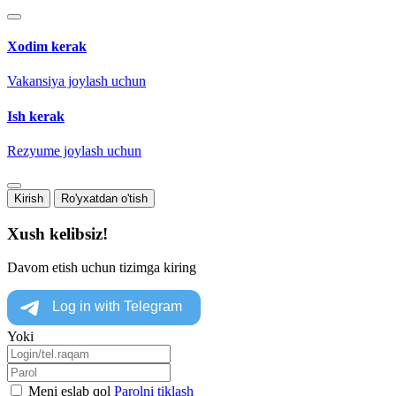
Xodim kerak
Vakansiya joylash uchun
Ish kerak
Rezyume joylash uchun
Kirish
Ro'yxatdan o'tish
Xush kelibsiz!
Davom etish uchun tizimga kiring
Yoki
Meni eslab qol
Parolni tiklash