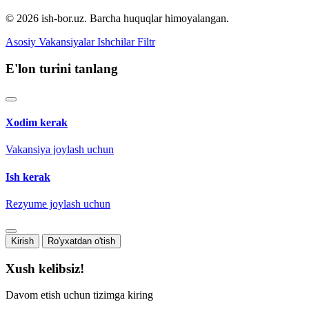
© 2026 ish-bor.uz. Barcha huquqlar himoyalangan.
Asosiy
Vakansiyalar
Ishchilar
Filtr
E'lon turini tanlang
Xodim kerak
Vakansiya joylash uchun
Ish kerak
Rezyume joylash uchun
Kirish
Ro'yxatdan o'tish
Xush kelibsiz!
Davom etish uchun tizimga kiring