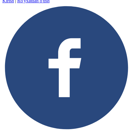
Kirish
|
Ro'yxatdan o'tish