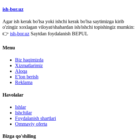
ish-bor.uz
Agar ish kerak bo'lsa yoki ishchi kerak bo'lsa saytimizga kirib
o'zingiz xoxlagan viloyat/shahardan ish/ishchi topishingiz mumkin:
👉
ish-bor.uz
Saytdan foydalanish BEPUL
Menu
Biz haqimizda
Xizmatlarimiz
Aloqa
E'lon berish
Reklama
Havolalar
Ishlar
Ishchilar
Foydalanish shartlari
Ommaviy oferta
Bizga qo'shiling