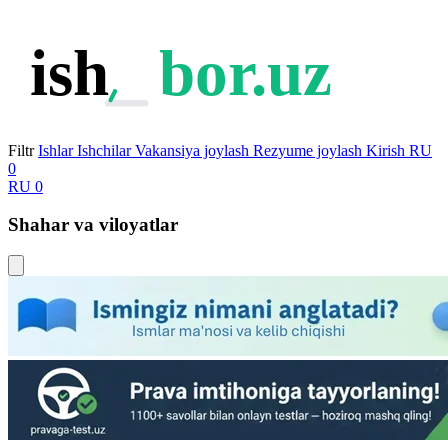
ish
bor.uz
Filtr
Ishlar
Ishchilar
Vakansiya joylash
Rezyume joylash
Kirish
RU
0
RU
0
Shahar va viloyatlar