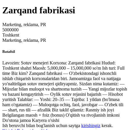
Zarqand fabrikasi
Marketing, reklama, PR
5000000
Toshkent
Marketing, reklama, PR
Batafsil
Lavozim: Sotuv menejeri Korxona: Zarqand fabrikasi Hudud:
Toshkent shahri Maosh: 5,000,000 – 15,000,000 so'm Ish turi: Full
time Biz kim? Zanqand fabrikasi — O'zbekistondagi ishonchli
ishlab chiqarish korxonalaridan biri. Jamoamizga faol va natijaga
yo'naltirilgan sotuv menejeri qidiryapmiz. Sizdan nima kutamiz: —
Mijozlar bilan muloqot va shartnoma tuzish — Yangi mijozlar topish
va bazani kengaytirish — Oylik sotuv rejasini bajarish — Hisobot
yuritish Talablar: — Yoshi: 20–35 — Tajriba: 1 yildan (bo'lmasa
ham o'rgatamiz) — Muloqotga ochiq, faol, javobgar — O'zbek tili
— shart, rus tili — afzallik Biz taklif qilamiz: Rasmiy ish joyi
Belgilangan maosh + foiz (bonus) O'qitish va rivojlanish imkoni
Do'stona jamoa Karyera o'sishi
Ish beruvchi bilan bog'lanish uchun saytga
kirishingiz
kerak.