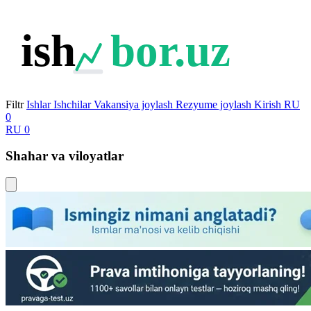
ish
bor.uz
Filtr
Ishlar
Ishchilar
Vakansiya joylash
Rezyume joylash
Kirish
RU
0
RU
0
Shahar va viloyatlar