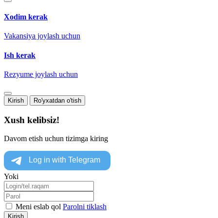
Xodim kerak
Vakansiya joylash uchun
Ish kerak
Rezyume joylash uchun
Kirish
Ro'yxatdan o'tish
Xush kelibsiz!
Davom etish uchun tizimga kiring
Yoki
Meni eslab qol
Parolni tiklash
Kirish