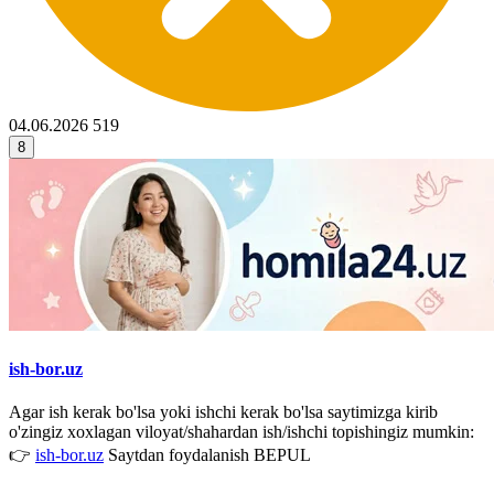
04.06.2026
519
8
ish-bor.uz
Agar ish kerak bo'lsa yoki ishchi kerak bo'lsa saytimizga kirib
o'zingiz xoxlagan viloyat/shahardan ish/ishchi topishingiz mumkin:
👉
ish-bor.uz
Saytdan foydalanish BEPUL