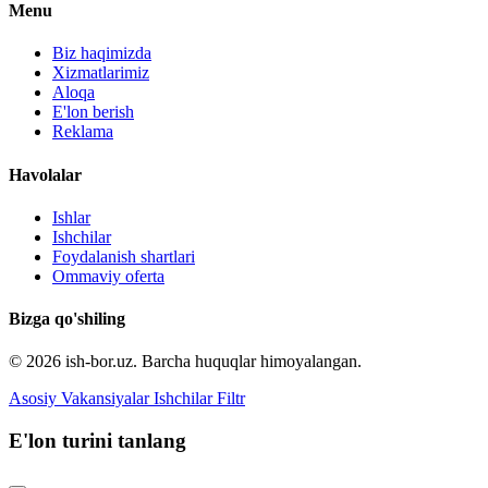
Menu
Biz haqimizda
Xizmatlarimiz
Aloqa
E'lon berish
Reklama
Havolalar
Ishlar
Ishchilar
Foydalanish shartlari
Ommaviy oferta
Bizga qo'shiling
© 2026 ish-bor.uz. Barcha huquqlar himoyalangan.
Asosiy
Vakansiyalar
Ishchilar
Filtr
E'lon turini tanlang