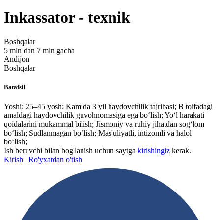
Inkassator - texnik
Boshqalar
5 mln dan 7 mln gacha
Andijon
Boshqalar
Batafsil
Yoshi: 25–45 yosh; Kamida 3 yil haydovchilik tajribasi; B toifadagi
amaldagi haydovchilik guvohnomasiga ega bo‘lish; Yo‘l harakati
qoidalarini mukammal bilish; Jismoniy va ruhiy jihatdan sog‘lom
bo‘lish; Sudlanmagan bo‘lish; Mas'uliyatli, intizomli va halol
bo‘lish;
Ish beruvchi bilan bog'lanish uchun saytga
kirishingiz
kerak.
Kirish
|
Ro'yxatdan o'tish