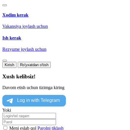
Xodim kerak
Vakansiya joylash uchun
Ish kerak
Rezyume joylash uchun
Kirish
Ro'yxatdan o'tish
Xush kelibsiz!
Davom etish uchun tizimga kiring
Yoki
Meni eslab qol
Parolni tiklash