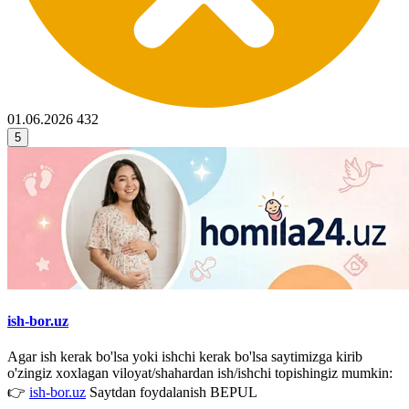
01.06.2026
432
5
ish-bor.uz
Agar ish kerak bo'lsa yoki ishchi kerak bo'lsa saytimizga kirib
o'zingiz xoxlagan viloyat/shahardan ish/ishchi topishingiz mumkin:
👉
ish-bor.uz
Saytdan foydalanish BEPUL