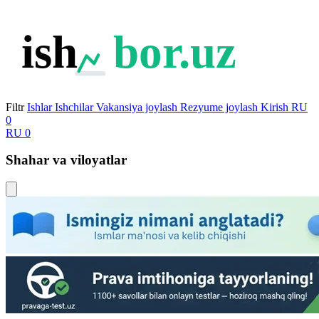
ish
bor.uz
Filtr
Ishlar
Ishchilar
Vakansiya joylash
Rezyume joylash
Kirish
RU
0
RU
0
Shahar va viloyatlar