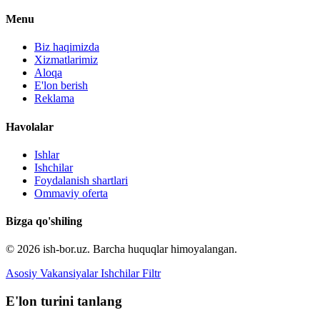
Menu
Biz haqimizda
Xizmatlarimiz
Aloqa
E'lon berish
Reklama
Havolalar
Ishlar
Ishchilar
Foydalanish shartlari
Ommaviy oferta
Bizga qo'shiling
© 2026 ish-bor.uz. Barcha huquqlar himoyalangan.
Asosiy
Vakansiyalar
Ishchilar
Filtr
E'lon turini tanlang