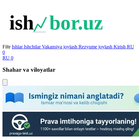
ish
bor.uz
Filtr
Ishlar
Ishchilar
Vakansiya joylash
Rezyume joylash
Kirish
RU
0
RU
0
Shahar va viloyatlar