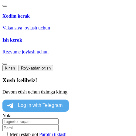
Xodim kerak
Vakansiya joylash uchun
Ish kerak
Rezyume joylash uchun
Kirish
Ro'yxatdan o'tish
Xush kelibsiz!
Davom etish uchun tizimga kiring
Yoki
Meni eslab qol
Parolni tiklash