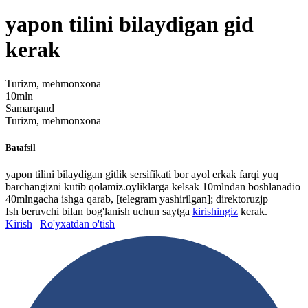
yapon tilini bilaydigan gid
kerak
Turizm, mehmonxona
10mln
Samarqand
Turizm, mehmonxona
Batafsil
yapon tilini bilaydigan gitlik sersifikati bor ayol erkak farqi yuq
barchangizni kutib qolamiz.oyliklarga kelsak 10mlndan boshlanadio
40mlngacha ishga qarab,
[telegram yashirilgan]
; direktoruzjp
Ish beruvchi bilan bog'lanish uchun saytga
kirishingiz
kerak.
Kirish
|
Ro'yxatdan o'tish