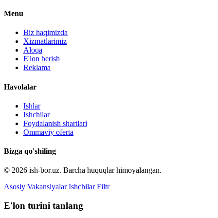
Menu
Biz haqimizda
Xizmatlarimiz
Aloqa
E'lon berish
Reklama
Havolalar
Ishlar
Ishchilar
Foydalanish shartlari
Ommaviy oferta
Bizga qo'shiling
© 2026 ish-bor.uz. Barcha huquqlar himoyalangan.
Asosiy
Vakansiyalar
Ishchilar
Filtr
E'lon turini tanlang