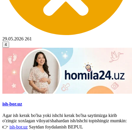
29.05.2026
261
4
ish-bor.uz
Agar ish kerak bo'lsa yoki ishchi kerak bo'lsa saytimizga kirib
o'zingiz xoxlagan viloyat/shahardan ish/ishchi topishingiz mumkin:
👉
ish-bor.uz
Saytdan foydalanish BEPUL