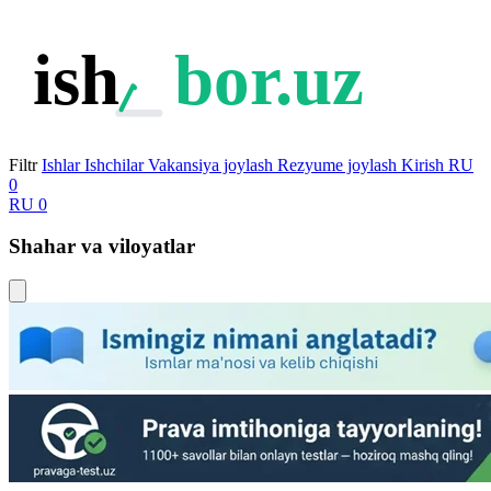
ish
bor.uz
Filtr
Ishlar
Ishchilar
Vakansiya joylash
Rezyume joylash
Kirish
RU
0
RU
0
Shahar va viloyatlar