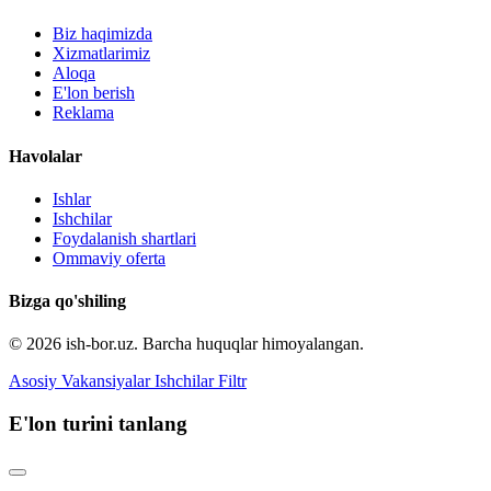
Biz haqimizda
Xizmatlarimiz
Aloqa
E'lon berish
Reklama
Havolalar
Ishlar
Ishchilar
Foydalanish shartlari
Ommaviy oferta
Bizga qo'shiling
© 2026 ish-bor.uz. Barcha huquqlar himoyalangan.
Asosiy
Vakansiyalar
Ishchilar
Filtr
E'lon turini tanlang