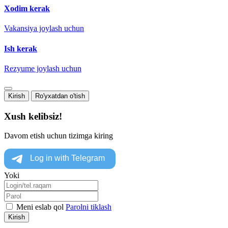
Xodim kerak
Vakansiya joylash uchun
Ish kerak
Rezyume joylash uchun
Kirish
Ro'yxatdan o'tish
Xush kelibsiz!
Davom etish uchun tizimga kiring
Yoki
Meni eslab qol
Parolni tiklash
Kirish