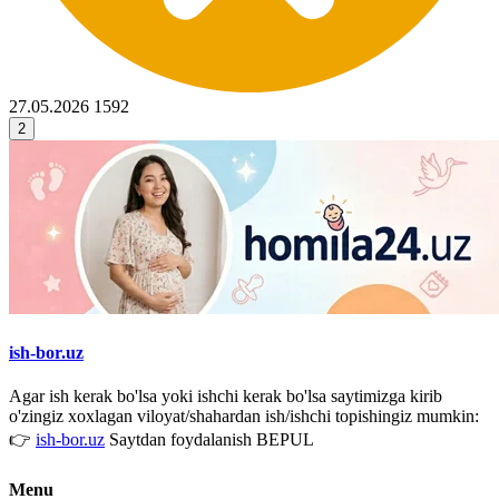
27.05.2026
1592
2
ish-bor.uz
Agar ish kerak bo'lsa yoki ishchi kerak bo'lsa saytimizga kirib
o'zingiz xoxlagan viloyat/shahardan ish/ishchi topishingiz mumkin:
👉
ish-bor.uz
Saytdan foydalanish BEPUL
Menu