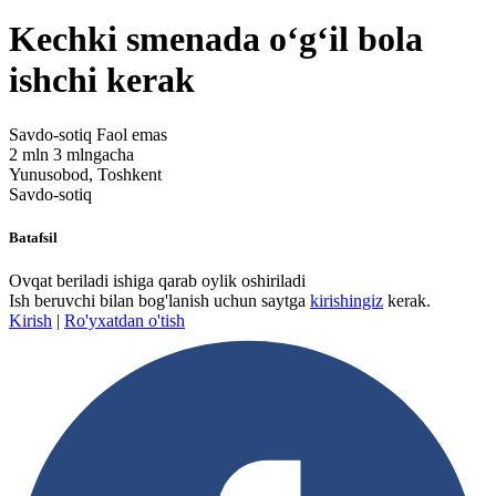
Kechki smenada oʻgʻil bola
ishchi kerak
Savdo-sotiq
Faol emas
2 mln 3 mlngacha
Yunusobod, Toshkent
Savdo-sotiq
Batafsil
Ovqat beriladi ishiga qarab oylik oshiriladi
Ish beruvchi bilan bog'lanish uchun saytga
kirishingiz
kerak.
Kirish
|
Ro'yxatdan o'tish