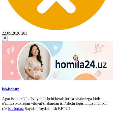
22.05.2026
283
0
ish-bor.uz
Agar ish kerak bo'lsa yoki ishchi kerak bo'lsa saytimizga kirib
o'zingiz xoxlagan viloyat/shahardan ish/ishchi topishingiz mumkin:
👉
ish-bor.uz
Saytdan foydalanish BEPUL