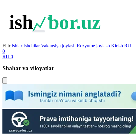
ish
bor.uz
Filtr
Ishlar
Ishchilar
Vakansiya joylash
Rezyume joylash
Kirish
RU
0
RU
0
Shahar va viloyatlar