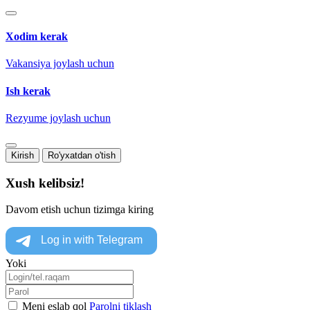
Xodim kerak
Vakansiya joylash uchun
Ish kerak
Rezyume joylash uchun
Kirish
Ro'yxatdan o'tish
Xush kelibsiz!
Davom etish uchun tizimga kiring
Yoki
Meni eslab qol
Parolni tiklash