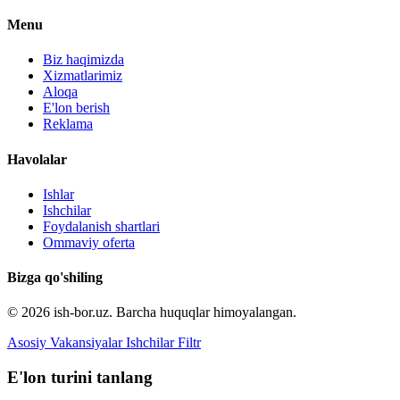
Menu
Biz haqimizda
Xizmatlarimiz
Aloqa
E'lon berish
Reklama
Havolalar
Ishlar
Ishchilar
Foydalanish shartlari
Ommaviy oferta
Bizga qo'shiling
© 2026 ish-bor.uz. Barcha huquqlar himoyalangan.
Asosiy
Vakansiyalar
Ishchilar
Filtr
E'lon turini tanlang