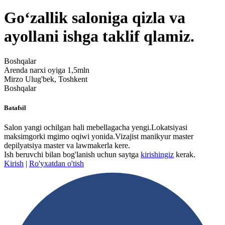
Goʻzallik saloniga qizla va
ayollani ishga taklif qlamiz.
Boshqalar
Arenda narxi oyiga 1,5mln
Mirzo Ulug'bek, Toshkent
Boshqalar
Batafsil
Salon yangi ochilgan hali mebellagacha yengi.Lokatsiyasi
maksimgorki mgimo oqiwi yonida.Vizajist manikyur master
depilyatsiya master va lawmakerla kere.
Ish beruvchi bilan bog'lanish uchun saytga
kirishingiz
kerak.
Kirish
|
Ro'yxatdan o'tish