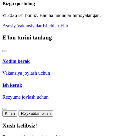
Bizga qo'shiling
© 2026 ish-bor.uz. Barcha huquqlar himoyalangan.
Asosiy
Vakansiyalar
Ishchilar
Filtr
E'lon turini tanlang
Xodim kerak
Vakansiya joylash uchun
Ish kerak
Rezyume joylash uchun
Kirish
Ro'yxatdan o'tish
Xush kelibsiz!