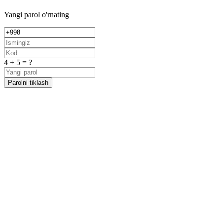
Yangi parol o'rnating
4 + 5 = ?
Parolni tiklash