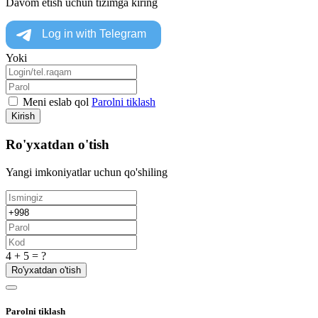
Davom etish uchun tizimga kiring
Yoki
Meni eslab qol
Parolni tiklash
Kirish
Ro'yxatdan o'tish
Yangi imkoniyatlar uchun qo'shiling
4 + 5 = ?
Ro'yxatdan o'tish
Parolni tiklash