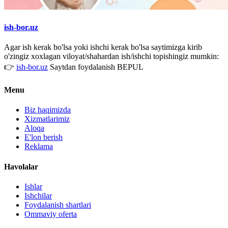
ish-bor.uz
Agar ish kerak bo'lsa yoki ishchi kerak bo'lsa saytimizga kirib
o'zingiz xoxlagan viloyat/shahardan ish/ishchi topishingiz mumkin:
👉
ish-bor.uz
Saytdan foydalanish BEPUL
Menu
Biz haqimizda
Xizmatlarimiz
Aloqa
E'lon berish
Reklama
Havolalar
Ishlar
Ishchilar
Foydalanish shartlari
Ommaviy oferta