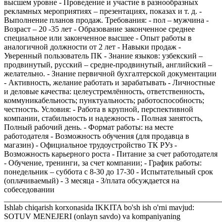
высшем уровне - Проведение и участие в разнообразных
рекламных мероприятиях – презентациях, показах и т. д. -
Выполнение планов продаж. Требования: - пол – мужчина -
Возраст – 20 -35 лет - Образование законченное среднее
специальное или законченное высшее - Опыт работы в
аналогичной должности от 2 лет - Навыки продаж -
Уверенный пользователь ПК - Знание языков: узбекский –
продвинутый, русский – средне-продвинутый, английский –
желательно. - Знание первичной бухгалтерской документации
- Активность, желание работать и зарабатывать - Личностные
и деловые качества: целеустремлённость, ответственность,
коммуникабельность; пунктуальность; работоспособность;
честность. Условия: - Работа в крупной, перспективной
компании, стабильность и надежность - Полная занятость,
Полный рабочий день. - Формат работы: на месте
работодателя - Возможность обучения (для продавца в
магазин) - Официальное трудоустройство ТК РУз -
Возможность карьерного роста - Питание за счет работодателя
- Обучение, тренинги, за счет компании; - График работы:
понедельник – суббота с 8-30 до 17-30 - Испытательный срок
(оплачиваемый) - 3 месяца - З/плата обсуждается на
собеседовании
_______________________________________________________
Ishlab chiqarish korxonasida IKKITA bo'sh ish o'rni mavjud:
SOTUV MENEJERI (onlayn savdo) va kompaniyaning