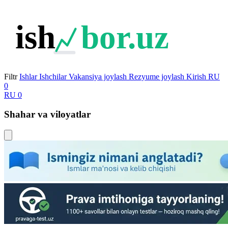
ish
bor.uz
Filtr
Ishlar
Ishchilar
Vakansiya joylash
Rezyume joylash
Kirish
RU
0
RU
0
Shahar va viloyatlar