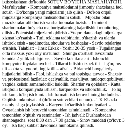
ixtisoslashgan do'konida SOTUV BO'YICHA MASLAHATCHI.
Mas'uliyatlar: - Kompaniya mahsulotlarini jismoniy shaxslarga faol
sotish - Do'konga yangi mijozlarni jalb qilish - Do'kon orqali
mijozlarga kompaniya mahsulotlarini sotish. - Mijozlar bilan
muzokaralar olib borish va shartnomalar tuzish. - Ta'minot
shartnomalari bo'yicha majburiyatlarning bajarilishini monitoring
qilish - Potentsial mijozlarni qidirish - Yuqori darajadagi mijozlarga
xizmat ko'rsatish - Turli reklama tadbirlarini o'tkazish va ularda
ishtirok etish - taqdimotlar, shoular va boshqalar - Savdo rejalariga
erishish. Talablar: - Jinsi: Erkak - Yoshi: 20-35 yosh - Tugallangan
o'rta maxsus yoki oliy ma'lumot - Shunga o'xshash lavozimda
kamida 2 yillik ish tajribasi - Savdo ko'nikmalari - Ishonchli
kompyuter foydalanuvchisi - Tillarni bilishi: o'zbek tili – ilg'or, rus
tili – o'rta va yuqori, ingliz tili – afzal. - Birlamchi buxgalteriya
hujjatlarini bilish - Faol, ishlashga va pul topishga tayyor - Shaxsiy
va professional fazilatlar: qat'iyatlilik, mas'uliyat, muloqot qobiliyati;
vaqtida kelish; samaradorlik; halollik. Shartlar va qoidalar: - Katta,
istiqbolli kompaniyada ishlash, barqarorlik va ishonchlilik. - To'liq
ish kuni, to'liq ish kuni. - Ish formati: ish beruvchining hududida. -
O'qitish imkoniyatlari (do'kon sotuvchilari uchun). - TK RUzda
rasmiy ishga joylashish. - Karyera ko'tarilish imkoniyatlari. -
Ovqatlanish ish beruvchi tomonidan ta'minlanadi. - Kompaniya
tomonidan o'qitish va seminarlar. - Ish jadvali: Dushanbadan
shanbagacha, soat 8:30 dan 17:30 gacha. - Sinov muddati (to'lov): 3
oy. - Ish haqi suhbat davomida muhokama qilinadi.