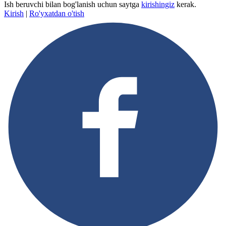
Ish beruvchi bilan bog'lanish uchun saytga
kirishingiz
kerak.
Kirish
|
Ro'yxatdan o'tish