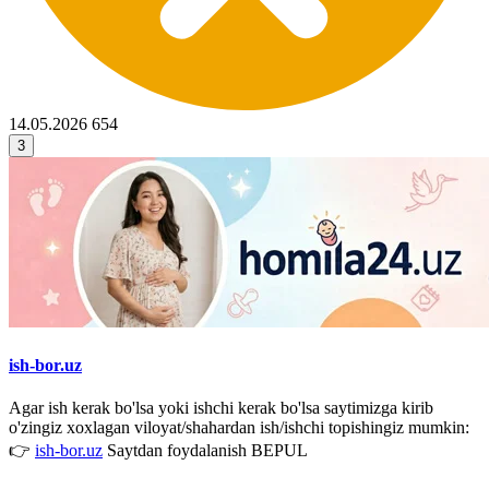
14.05.2026
654
3
ish-bor.uz
Agar ish kerak bo'lsa yoki ishchi kerak bo'lsa saytimizga kirib
o'zingiz xoxlagan viloyat/shahardan ish/ishchi topishingiz mumkin:
👉
ish-bor.uz
Saytdan foydalanish BEPUL