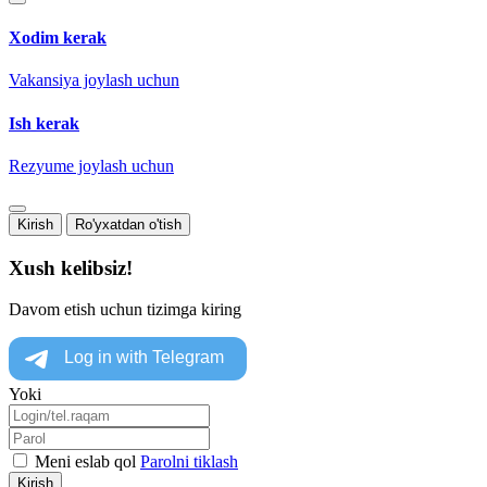
Xodim kerak
Vakansiya joylash uchun
Ish kerak
Rezyume joylash uchun
Kirish
Ro'yxatdan o'tish
Xush kelibsiz!
Davom etish uchun tizimga kiring
Yoki
Meni eslab qol
Parolni tiklash
Kirish