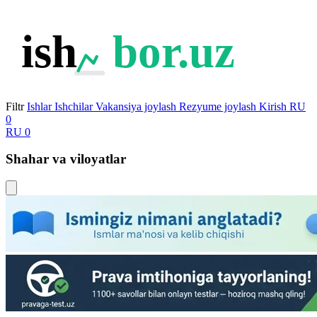
ish
bor.uz
Filtr
Ishlar
Ishchilar
Vakansiya joylash
Rezyume joylash
Kirish
RU
0
RU
0
Shahar va viloyatlar