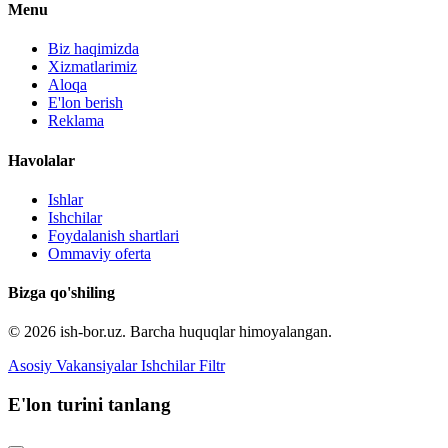
Menu
Biz haqimizda
Xizmatlarimiz
Aloqa
E'lon berish
Reklama
Havolalar
Ishlar
Ishchilar
Foydalanish shartlari
Ommaviy oferta
Bizga qo'shiling
© 2026 ish-bor.uz. Barcha huquqlar himoyalangan.
Asosiy
Vakansiyalar
Ishchilar
Filtr
E'lon turini tanlang