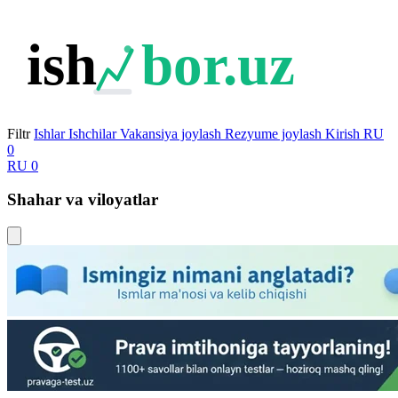
ish
bor.uz
Filtr
Ishlar
Ishchilar
Vakansiya joylash
Rezyume joylash
Kirish
RU
0
RU
0
Shahar va viloyatlar