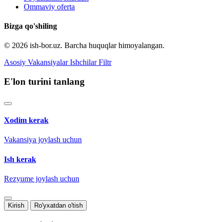
Ommaviy oferta
Bizga qo'shiling
© 2026 ish-bor.uz. Barcha huquqlar himoyalangan.
Asosiy
Vakansiyalar
Ishchilar
Filtr
E'lon turini tanlang
Xodim kerak
Vakansiya joylash uchun
Ish kerak
Rezyume joylash uchun
Kirish
Ro'yxatdan o'tish