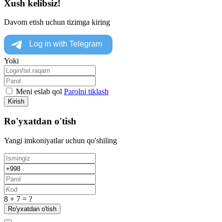
Xush kelibsiz!
Davom etish uchun tizimga kiring
Yoki
Meni eslab qol
Parolni tiklash
Kirish
Ro'yxatdan o'tish
Yangi imkoniyatlar uchun qo'shiling
8 + 7 = ?
Ro'yxatdan o'tish