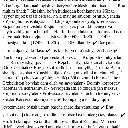
bilan birga daromad topish va karyera boshlash imkoniyati Eng
muhim jihati: ? Siz ishni bo‘sh hududdan boshlamaysiz ?Sizga
tayyor mijoz bazasi beriladi ? Siz mavjud savdoni oshirib, yanada
ko‘proq bonus ishlaysiz ✅ Ish jarayonida siz yolg‘iz emassiz:
Sizga doimiy ravishda Regional menejer, produkt menejer va
haydovchi yordam beradi Har bir bosqichda qo‘llab-quvvatlash
va yo‘naltirish mavjud Ish vaqti: 09:00 – 18:00 Ofis:
haftasiga 2 kun (17:00 – 18:00) Biz bilan siz: ✔️ Barqaror
daromadga ega bo‘lasiz ✔️ Tezkor karyera o‘sishiga erishasiz ✔️
Kuchli va professional jamoada ishlaysiz Korporativ imtiyozlar:
Rasmiy ishga joylashish ▪️ Reja bajarilganda xizmat avtomobili
(Onix / Cobalt) ▪️ Eng yaxshi xodimlar uchun yiliga 1 marta Baku
shahriga sayohat ▪️ Yaxshi natija ko‘rsatgan xodimlar uchun yiliga 1
marta to‘liq check-up (tibbiy ko‘rik) ▪️ Yil davomida bir necha bor
O‘zbekiston bo‘ylab dam olish va sayohatlar ▪️ Doimiy korporativ
tadbirlar va uchrashuvlar ▪️ Yevropada ishlab chiqarilgan maxsus
korporativ sovg‘alar ▪️ Professional rivojlanish uchun treninglar va
kurslar Karyera imkoniyatlari: ✔️ Kompaniya ichida yuqori
lavozimlarga o‘sish uchun barcha sharoitlar yaratilgan ✔️ Eng
yaxshi natija ko‘rsatgan xodimlar rahbar lavozimlarga tayinlanadi ✔️
Hozirda kompaniya tajribali tibbiy vakillarni Regional Manager
(RM) lavozimiga tayyorlamoqda ✅ Har oy ochiq “davra suhbati”