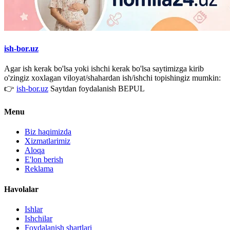
ish-bor.uz
Agar ish kerak bo'lsa yoki ishchi kerak bo'lsa saytimizga kirib
o'zingiz xoxlagan viloyat/shahardan ish/ishchi topishingiz mumkin:
👉
ish-bor.uz
Saytdan foydalanish BEPUL
Menu
Biz haqimizda
Xizmatlarimiz
Aloqa
E'lon berish
Reklama
Havolalar
Ishlar
Ishchilar
Foydalanish shartlari