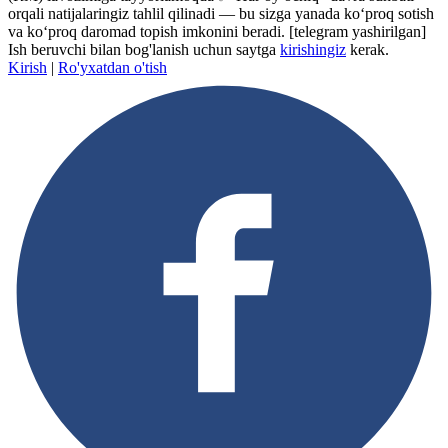
orqali natijalaringiz tahlil qilinadi — bu sizga yanada ko‘proq sotish
va ko‘proq daromad topish imkonini beradi.
[telegram yashirilgan]
Ish beruvchi bilan bog'lanish uchun saytga
kirishingiz
kerak.
Kirish
|
Ro'yxatdan o'tish