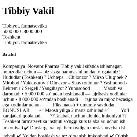
Tibbiy Vakil
Tibbiyot, farmatsevtika
5000 000 -8000 000
Toshkent
Tibbiyot, farmatsevtika
Batafsil
Kompaniya :Novator Pharma Tibbiy vakil sifatida ishlamagan
nomzodlar uchun — biz sizga hammasini noldan o‘rgatamiz!
Hududlar (Toshkent) ? Uchtepa – Chilonzor ? Mirzo Ulug‘bek ?
Mirobod / Yakkasaroy ? Olmazor – Shayxontohur ? Yashnobod /
Bektemir ? Sergeli / Yangihayot ? Yunusobod Maosh va
daromad: ▪️ 5 000 000 so‘mdan boshlanadi — tajribasiz xodimlar
uchun ▪️ 8 000 000 so‘mdan boshlanadi — tajriba va mijoz bazasiga
ega xodimlar uchun Fiks maosh + umumiy savdodan
BONUSLAR ✅ Maosh yiliga 2 marta oshiriladi✅ Yo‘l
xarajatlari qoplanadi ??Talabalar uchun alohida imkoniyat ??
Toshkent farmatsevtika instituti so'nggi kurs talabalari uchun ish
imkoniyati ✔️ Darslarga xalaqit bermaydigan moslashuvchan ish
jadvali ✔️ Noldan boshlash va tez o‘rganish imkoniyati ✔️ O‘qish