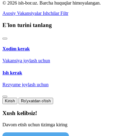
© 2026 ish-bor.uz. Barcha huquqlar himoyalangan.
Asosiy
Vakansiyalar
Ishchilar
Filtr
E'lon turini tanlang
Xodim kerak
Vakansiya joylash uchun
Ish kerak
Rezyume joylash uchun
Kirish
Ro'yxatdan o'tish
Xush kelibsiz!
Davom etish uchun tizimga kiring