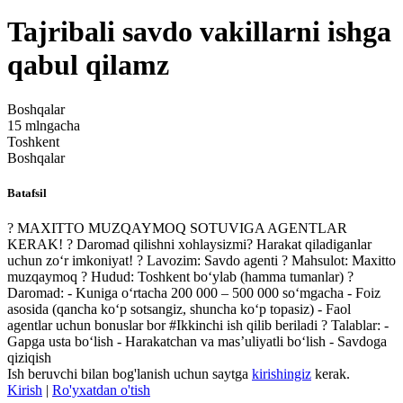
Tajribali savdo vakillarni ishga
qabul qilamz
Boshqalar
15 mlngacha
Toshkent
Boshqalar
Batafsil
? MAXITTO MUZQAYMOQ SOTUVIGA AGENTLAR
KERAK! ? Daromad qilishni xohlaysizmi? Harakat qiladiganlar
uchun zo‘r imkoniyat! ? Lavozim: Savdo agenti ? Mahsulot: Maxitto
muzqaymoq ? Hudud: Toshkent bo‘ylab (hamma tumanlar) ?
Daromad: - Kuniga o‘rtacha 200 000 – 500 000 so‘mgacha - Foiz
asosida (qancha ko‘p sotsangiz, shuncha ko‘p topasiz) - Faol
agentlar uchun bonuslar bor #Ikkinchi ish qilib beriladi ? Talablar: -
Gapga usta bo‘lish - Harakatchan va mas’uliyatli bo‘lish - Savdoga
qiziqish
Ish beruvchi bilan bog'lanish uchun saytga
kirishingiz
kerak.
Kirish
|
Ro'yxatdan o'tish