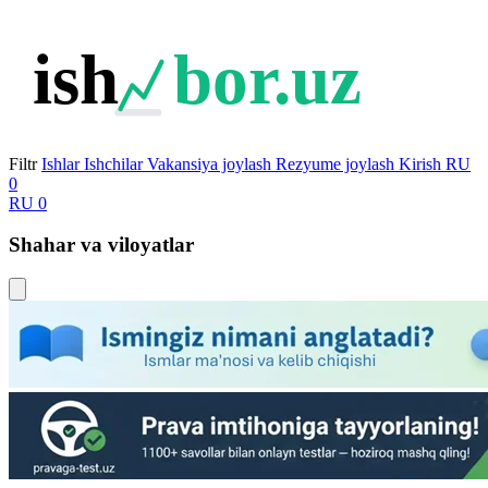
ish
bor.uz
Filtr
Ishlar
Ishchilar
Vakansiya joylash
Rezyume joylash
Kirish
RU
0
RU
0
Shahar va viloyatlar