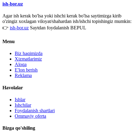
ish-bor.uz
Agar ish kerak bo'lsa yoki ishchi kerak bo'lsa saytimizga kirib
o'zingiz xoxlagan viloyat/shahardan ish/ishchi topishingiz mumkin:
👉
ish-bor.uz
Saytdan foydalanish BEPUL
Menu
Biz haqimizda
Xizmatlarimiz
Aloqa
E'lon berish
Reklama
Havolalar
Ishlar
Ishchilar
Foydalanish shartlari
Ommaviy oferta
Bizga qo'shiling