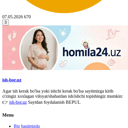
07.05.2026
670
3
ish-bor.uz
Agar ish kerak bo'lsa yoki ishchi kerak bo'lsa saytimizga kirib
o'zingiz xoxlagan viloyat/shahardan ish/ishchi topishingiz mumkin:
👉
ish-bor.uz
Saytdan foydalanish BEPUL
Menu
Biz haqimizda