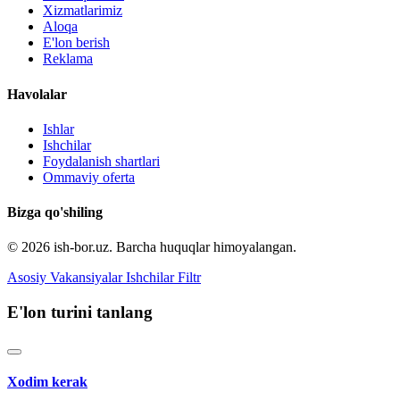
Xizmatlarimiz
Aloqa
E'lon berish
Reklama
Havolalar
Ishlar
Ishchilar
Foydalanish shartlari
Ommaviy oferta
Bizga qo'shiling
© 2026 ish-bor.uz. Barcha huquqlar himoyalangan.
Asosiy
Vakansiyalar
Ishchilar
Filtr
E'lon turini tanlang
Xodim kerak