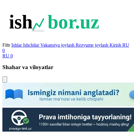
ish
bor.uz
Filtr
Ishlar
Ishchilar
Vakansiya joylash
Rezyume joylash
Kirish
RU
0
RU
0
Shahar va viloyatlar