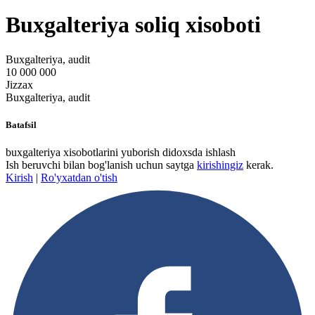
Buxgalteriya soliq xisoboti
Buxgalteriya, audit
10 000 000
Jizzax
Buxgalteriya, audit
Batafsil
buxgalteriya xisobotlarini yuborish didoxsda ishlash
Ish beruvchi bilan bog'lanish uchun saytga
kirishingiz
kerak.
Kirish
|
Ro'yxatdan o'tish