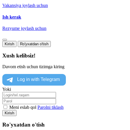
Vakansiya joylash uchun
Ish kerak
Rezyume joylash uchun
Kirish
Ro'yxatdan o'tish
Xush kelibsiz!
Davom etish uchun tizimga kiring
Yoki
Meni eslab qol
Parolni tiklash
Kirish
Ro'yxatdan o'tish